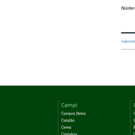
Núcleo
registra
Campi
Campos Belos
Catalão
Ceres
Cristalina