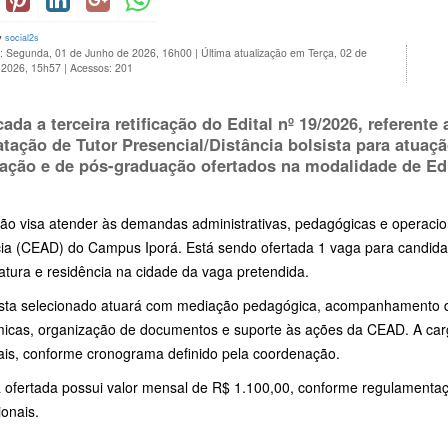
y
social2s
o: Segunda, 01 de Junho de 2026, 16h00
|
Última atualização em Terça, 02 de
 2026, 15h57
|
Acessos: 201
cada a terceira retificação do Edital nº 19/2026, referente
atação de Tutor Presencial/Distância bolsista para atuaç
ação e de pós-graduação ofertados na modalidade de Ed
ção visa atender às demandas administrativas, pedagógicas e operac
cia (CEAD) do Campus Iporá. Está sendo ofertada 1 vaga para candid
atura e residência na cidade da vaga pretendida.
ista selecionado atuará com mediação pedagógica, acompanhamento di
icas, organização de documentos e suporte às ações da CEAD. A carg
is, conforme cronograma definido pela coordenação.
a ofertada possui valor mensal de R$ 1.100,00, conforme regulamenta
ionais.