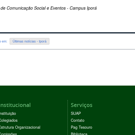
 de Comunicação Social e Eventos - Campus Iporá
do em:
Últimas notícias - Iporá
Institucional
Serviços
Instituição
SUAP
Colegiados
Contato
Estrutura Organizacional
Pag Tesouro
Comissões
Biblioteca