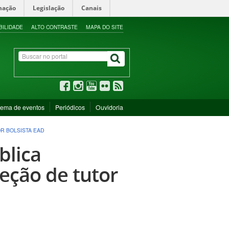
mação
Legislação
Canais
BILIDADE
ALTO CONTRASTE
MAPA DO SITE
tema de eventos
Periódicos
Ouvidoria
OR BOLSISTA EAD
blica
leção de tutor