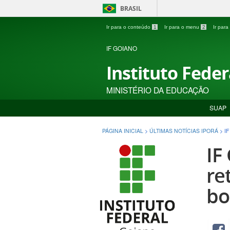
BRASIL
Ir para o conteúdo
1
Ir para o menu
2
Ir par
IF GOIANO
Instituto Fede
MINISTÉRIO DA EDUCAÇÃO
SUAP
PÁGINA INICIAL
>
ÚLTIMAS NOTÍCIAS IPORÁ
>
I
IF
re
bo