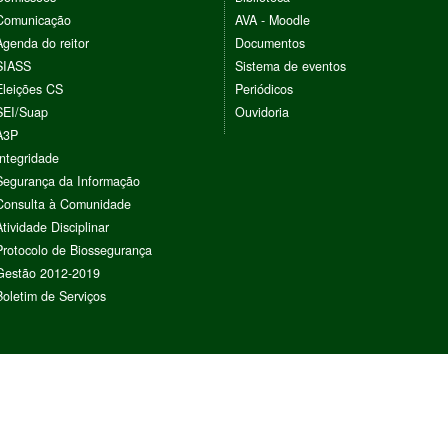
Comunicação
AVA - Moodle
Agenda do reitor
Documentos
SIASS
Sistema de eventos
Eleições CS
Periódicos
SEI/Suap
Ouvidoria
A3P
Integridade
Segurança da Informação
Consulta à Comunidade
Atividade Disciplinar
Protocolo de Biossegurança
Gestão 2012-2019
Boletim de Serviços