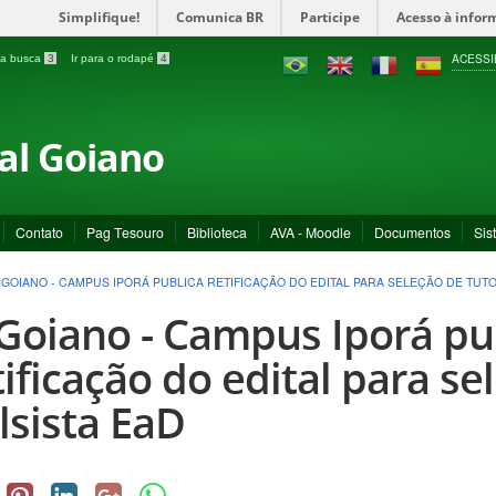
Simplifique!
Comunica BR
Participe
Acesso à infor
ACESSI
a a busca
3
Ir para o rodapé
4
ral Goiano
Contato
Pag Tesouro
Biblioteca
AVA - Moodle
Documentos
Sis
F GOIANO - CAMPUS IPORÁ PUBLICA RETIFICAÇÃO DO EDITAL PARA SELEÇÃO DE TUT
 Goiano - Campus Iporá pu
tificação do edital para se
lsista EaD