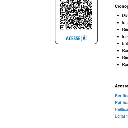
Crono
Div
Imp
Re
Ins
Ent
Res
Rec
Res
Acess
Retifi
Retifi
Retific
Edital 