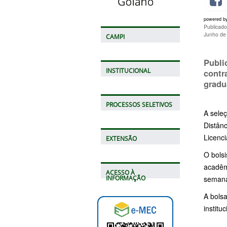
powered b
Publicad
Junho de
CAMPI
Publi
INSTITUCIONAL
contr
gradu
PROCESSOS SELETIVOS
A sele
Distân
Licenci
EXTENSÃO
O bols
acadêm
ACESSO À
semana
INFORMAÇÃO
A bols
instituc