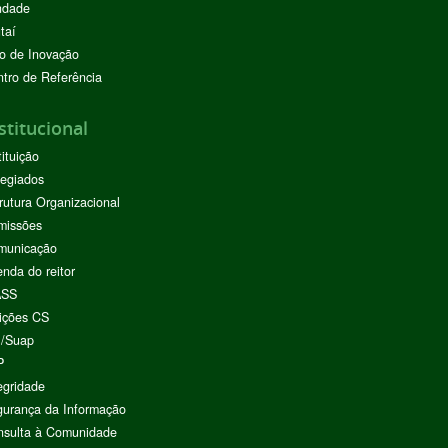
ndade
taí
o de Inovação
tro de Referência
stitucional
tituição
egiados
rutura Organizacional
missões
municação
nda do reitor
ASS
ições CS
I/Suap
P
egridade
urança da Informação
nsulta à Comunidade