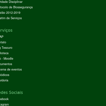
vidade Disciplinar
tocolo de Biossegurança
stão 2012-2019
etim de Serviços
rviços
AP
ntato
g Tesouro
lioteca
 - Moodle
cumentos
tema de eventos
iódicos
idoria
des Sociais
cebook
tagram