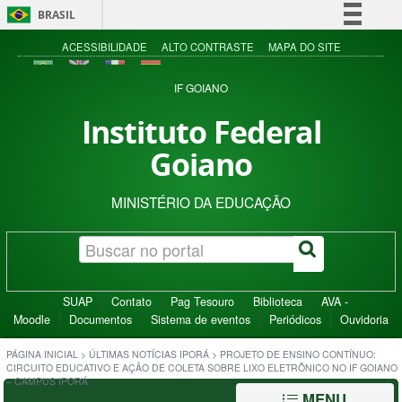
BRASIL
Simplifique!
ACESSIBILIDADE
ALTO CONTRASTE
MAPA DO SITE
Comunica BR
IF GOIANO
Participe
Instituto Federal
Acesso à informação
Goiano
Legislação
Canais
MINISTÉRIO DA EDUCAÇÃO
SUAP
Contato
Pag Tesouro
Biblioteca
AVA -
Moodle
Documentos
Sistema de eventos
Periódicos
Ouvidoria
PÁGINA INICIAL
>
ÚLTIMAS NOTÍCIAS IPORÁ
>
PROJETO DE ENSINO CONTÍNUO:
CIRCUITO EDUCATIVO E AÇÃO DE COLETA SOBRE LIXO ELETRÔNICO NO IF GOIANO
– CAMPUS IPORÁ
MENU