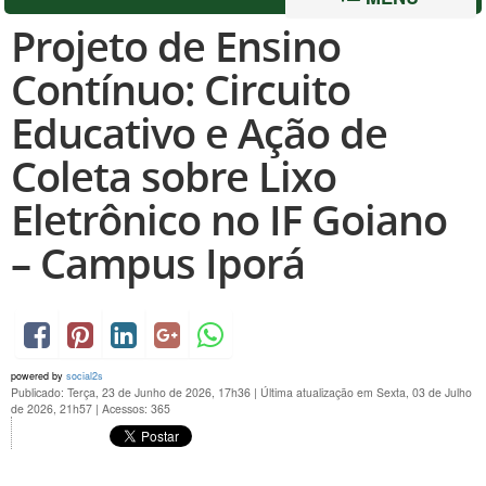
Projeto de Ensino
Contínuo: Circuito
Educativo e Ação de
Coleta sobre Lixo
Eletrônico no IF Goiano
– Campus Iporá
powered by
social2s
Publicado: Terça, 23 de Junho de 2026, 17h36
|
Última atualização em Sexta, 03 de Julho
de 2026, 21h57
|
Acessos: 365