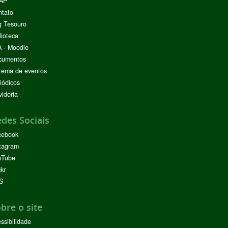
AP
ntato
g Tesouro
lioteca
 - Moodle
cumentos
tema de eventos
iódicos
idoria
des Sociais
cebook
tagram
uTube
ckr
S
bre o site
ssibilidade