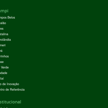
ampi
mpos Belos
alão
res
stalina
rolândia
meri
rá
rinhos
sse
 Verde
ndade
taí
o de Inovação
tro de Referência
stitucional