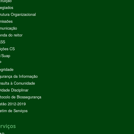
tituição
egiados
rutura Organizacional
missões
municação
nda do reitor
ASS
ições CS
I/Suap
P
egridade
urança da Informação
nsulta à Comunidade
vidade Disciplinar
tocolo de Biossegurança
stão 2012-2019
etim de Serviços
rviços