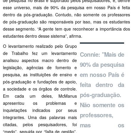
de pesquisa no Brasil é suportado pelos pesquisadores, e, dentre
esse universo, mais de 90% da pesquisa em nosso País é feita
dentro da pós-graduação. Contudo, não somente os professores
de pós-graduação são responsáveis por isso, mas os estudantes
desse segmento. “A gente tem que reconhecer a importância dos
estudantes dentro desse sistema”, afirma.
O levantamento realizado pelo Grupo
de Trabalho fez um levantamento
Connie: "Mais de
analisou aspectos macro dentro de
90% da pesquisa
legislação, agências de fomento e
em nosso País é
pesquisa, as instituições de ensino e
pós-graduação e fundações de apoio,
feita dentro da
a sociedade e os órgãos de controle.
pós-graduação.
Em cada um deles, McManus
apresentou os problemas e
Não somente os
inquietações indicados por seus
professores,
integrantes. Uma das palavras mais
mas os
citadas, pelos pesquisadores, foi
“medo”, seguida por “falta de gestão”.