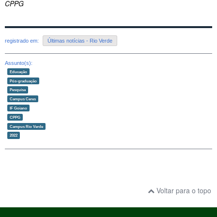
CPPG
registrado em:
Últimas notícias - Rio Verde
Assunto(s):
Educação
Pós-graduação
Pesquisa
Campus Ceres
IF Goiano
CPPG
Campus Rio Verde
2022
Voltar para o topo