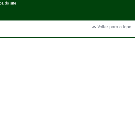
a do site
Voltar para o topo