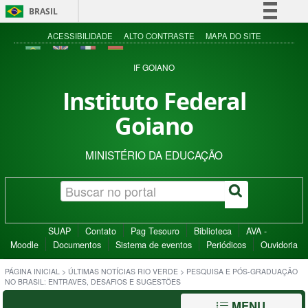
BRASIL
Simplifique!
ACESSIBILIDADE
ALTO CONTRASTE
MAPA DO SITE
Comunica BR
IF GOIANO
Participe
Instituto Federal
Acesso à informação
Goiano
Legislação
Canais
MINISTÉRIO DA EDUCAÇÃO
SUAP
Contato
Pag Tesouro
Biblioteca
AVA -
Moodle
Documentos
Sistema de eventos
Periódicos
Ouvidoria
PÁGINA INICIAL
>
ÚLTIMAS NOTÍCIAS RIO VERDE
>
PESQUISA E PÓS-GRADUAÇÃO
NO BRASIL: ENTRAVES, DESAFIOS E SUGESTÕES
MENU