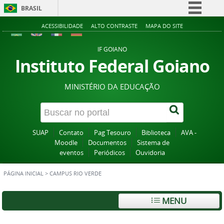
BRASIL
Simplifique!
ACESSIBILIDADE
ALTO CONTRASTE
MAPA DO SITE
Comunica BR
IF GOIANO
Participe
Instituto Federal Goiano
Acesso à informação
MINISTÉRIO DA EDUCAÇÃO
Legislação
Canais
SUAP
Contato
Pag Tesouro
Biblioteca
AVA -
Moodle
Documentos
Sistema de
eventos
Periódicos
Ouvidoria
PÁGINA INICIAL
>
CAMPUS RIO VERDE
MENU