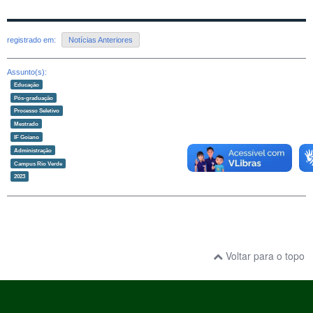
registrado em:
Notícias Anteriores
Assunto(s):
Educação
Pós-graduação
Processo Seletivo
Mestrado
IF Goiano
Administração
Campus Rio Verde
2023
Voltar para o topo