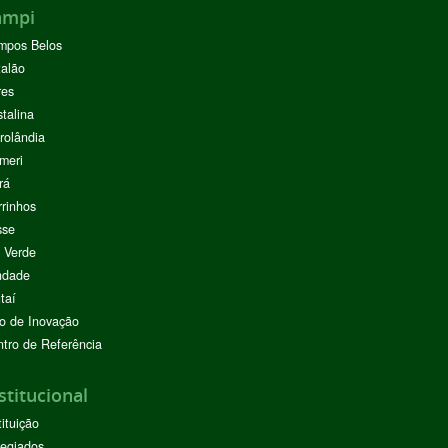
ampi
mpos Belos
alão
res
stalina
rolândia
meri
rá
rinhos
sse
 Verde
ndade
taí
o de Inovação
tro de Referência
stitucional
tituição
egiados