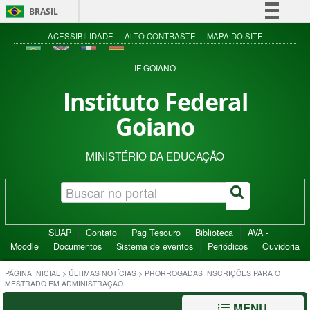
BRASIL
Simplifique!
ACESSIBILIDADE
ALTO CONTRASTE
MAPA DO SITE
Comunica BR
IF GOIANO
Participe
Instituto Federal
Acesso à informação
Goiano
Legislação
Canais
MINISTÉRIO DA EDUCAÇÃO
SUAP
Contato
Pag Tesouro
Biblioteca
AVA -
Moodle
Documentos
Sistema de eventos
Periódicos
Ouvidoria
PÁGINA INICIAL
>
ÚLTIMAS NOTÍCIAS
>
PRORROGADAS INSCRIÇÕES PARA O
MESTRADO EM ADMINISTRAÇÃO
MENU