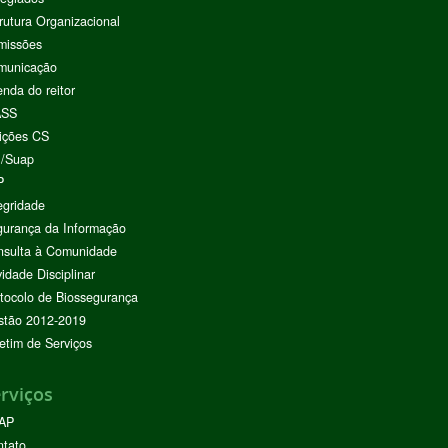
rutura Organizacional
missões
municação
nda do reitor
ASS
ições CS
I/Suap
P
egridade
urança da Informação
nsulta à Comunidade
vidade Disciplinar
tocolo de Biossegurança
stão 2012-2019
etim de Serviços
rviços
AP
ntato