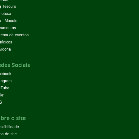
g Tesouro
lioteca
 - Moodle
cumentos
tema de eventos
iódicos
idoria
des Sociais
cebook
tagram
uTube
ckr
S
bre o site
ssibilidade
a do site