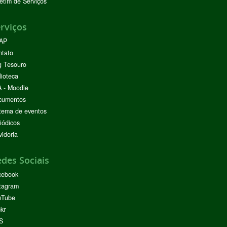
etim de Serviços
rviços
AP
ntato
g Tesouro
lioteca
 - Moodle
cumentos
tema de eventos
iódicos
idoria
des Sociais
cebook
tagram
uTube
ckr
S