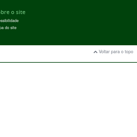
bre o site
ssibilidade
a do site
Voltar para o topo