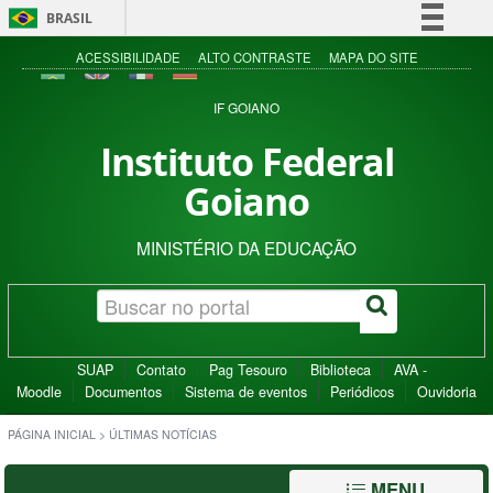
BRASIL
Simplifique!
ACESSIBILIDADE
ALTO CONTRASTE
MAPA DO SITE
Comunica BR
IF GOIANO
Participe
Instituto Federal
Acesso à informação
Goiano
Legislação
Canais
MINISTÉRIO DA EDUCAÇÃO
SUAP
Contato
Pag Tesouro
Biblioteca
AVA -
Moodle
Documentos
Sistema de eventos
Periódicos
Ouvidoria
PÁGINA INICIAL
>
ÚLTIMAS NOTÍCIAS
MENU