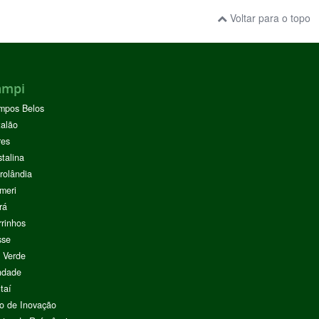
Voltar para o topo
ampi
mpos Belos
alão
res
stalina
rolândia
meri
rá
rinhos
sse
 Verde
ndade
taí
o de Inovação