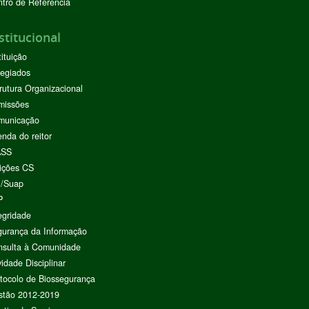
tro de Referência
stitucional
tituição
egiados
rutura Organizacional
missões
municação
nda do reitor
ASS
ições CS
I/Suap
P
egridade
urança da Informação
nsulta à Comunidade
vidade Disciplinar
tocolo de Biossegurança
stão 2012-2019