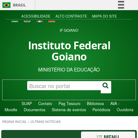
BRASIL
Simplifique!
ACESSIBILIDADE
ALTO CONTRASTE
MAPA DO SITE
Comunica BR
IF GOIANO
Participe
Instituto Federal
Acesso à informação
Goiano
Legislação
Canais
MINISTÉRIO DA EDUCAÇÃO
SUAP
Contato
Pag Tesouro
Biblioteca
AVA -
Moodle
Documentos
Sistema de eventos
Periódicos
Ouvidoria
PÁGINA INICIAL
>
ÚLTIMAS NOTÍCIAS
MENU