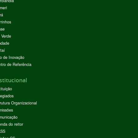
rolândia
meri
rá
rinhos
sse
 Verde
ndade
taí
o de Inovação
tro de Referência
stitucional
tituição
egiados
rutura Organizacional
missões
municação
nda do reitor
ASS