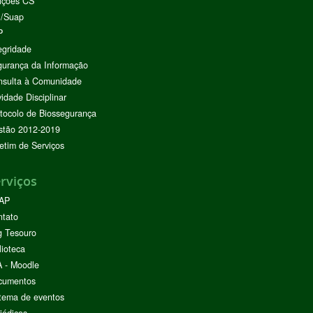
ições CS
I/Suap
P
egridade
urança da Informação
nsulta à Comunidade
vidade Disciplinar
tocolo de Biossegurança
stão 2012-2019
etim de Serviços
rviços
AP
ntato
g Tesouro
lioteca
 - Moodle
cumentos
tema de eventos
iódicos