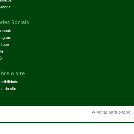
idoria
des Sociais
cebook
tagram
uTube
ckr
S
bre o site
ssibilidade
a do site
Voltar para o topo