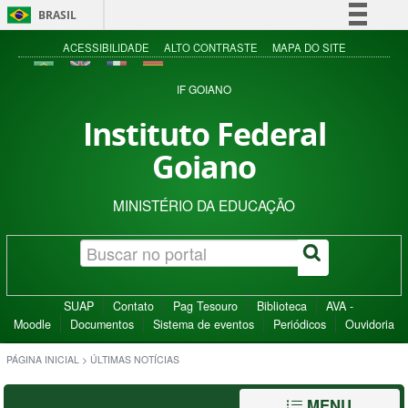
BRASIL
Simplifique!
ACESSIBILIDADE
ALTO CONTRASTE
MAPA DO SITE
Comunica BR
IF GOIANO
Participe
Instituto Federal
Acesso à informação
Goiano
Legislação
Canais
MINISTÉRIO DA EDUCAÇÃO
SUAP
Contato
Pag Tesouro
Biblioteca
AVA -
Moodle
Documentos
Sistema de eventos
Periódicos
Ouvidoria
PÁGINA INICIAL
>
ÚLTIMAS NOTÍCIAS
MENU