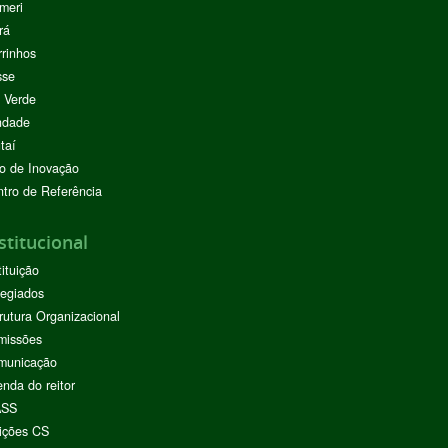
meri
rá
rinhos
sse
 Verde
ndade
taí
o de Inovação
tro de Referência
stitucional
tituição
egiados
rutura Organizacional
missões
municação
nda do reitor
ASS
ições CS