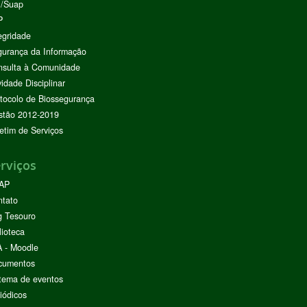
I/Suap
P
egridade
urança da Informação
nsulta à Comunidade
vidade Disciplinar
tocolo de Biossegurança
stão 2012-2019
etim de Serviços
rviços
AP
ntato
g Tesouro
lioteca
 - Moodle
cumentos
tema de eventos
iódicos