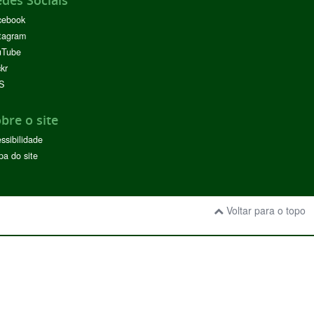
cebook
tagram
uTube
ckr
S
bre o site
ssibilidade
a do site
Voltar para o topo