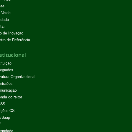
sse
 Verde
ndade
taí
o de Inovação
tro de Referência
stitucional
tituição
egiados
rutura Organizacional
missões
municação
nda do reitor
ASS
ições CS
I/Suap
P
egridade