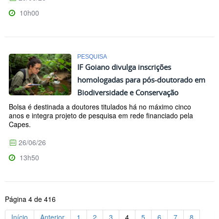
10h00
PESQUISA
IF Goiano divulga inscrições
homologadas para pós-doutorado em
Biodiversidade e Conservação
Bolsa é destinada a doutores titulados há no máximo cinco
anos e integra projeto de pesquisa em rede financiado pela
Capes.
26/06/26
13h50
Página 4 de 416
Início
Anterior
1
2
3
4
5
6
7
8