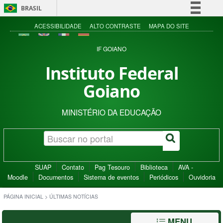
BRASIL
Simplifique!
ACESSIBILIDADE
ALTO CONTRASTE
MAPA DO SITE
Comunica BR
IF GOIANO
Participe
Instituto Federal
Acesso à informação
Goiano
Legislação
Canais
MINISTÉRIO DA EDUCAÇÃO
SUAP
Contato
Pag Tesouro
Biblioteca
AVA -
Moodle
Documentos
Sistema de eventos
Periódicos
Ouvidoria
PÁGINA INICIAL
>
ÚLTIMAS NOTÍCIAS
MENU