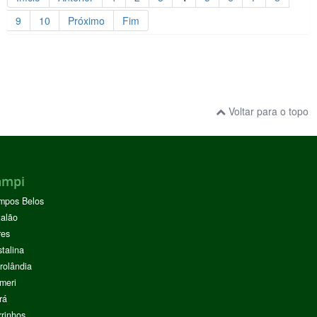
9
10
Próximo
Fim
Voltar para o topo
ampi
mpos Belos
alão
res
stalina
rolândia
meri
rá
rinhos