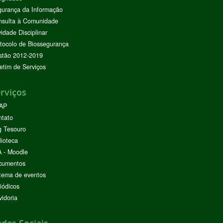
urança da Informação
nsulta à Comunidade
vidade Disciplinar
tocolo de Biossegurança
stão 2012-2019
etim de Serviços
rviços
AP
ntato
g Tesouro
lioteca
 - Moodle
cumentos
tema de eventos
iódicos
idoria
des Sociais