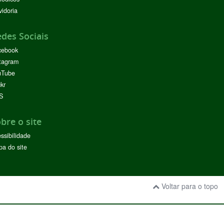
idoria
des Sociais
cebook
tagram
uTube
ckr
S
bre o site
ssibilidade
a do site
Voltar para o topo