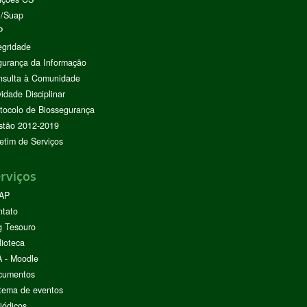
I/Suap
P
egridade
urança da Informação
nsulta à Comunidade
vidade Disciplinar
tocolo de Biossegurança
stão 2012-2019
etim de Serviços
rviços
AP
ntato
g Tesouro
lioteca
 - Moodle
cumentos
tema de eventos
iódicos