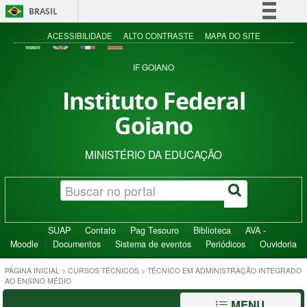
BRASIL
Simplifique!
ACESSIBILIDADE
ALTO CONTRASTE
MAPA DO SITE
Comunica BR
IF GOIANO
Participe
Instituto Federal
Acesso à informação
Goiano
Legislação
Canais
MINISTÉRIO DA EDUCAÇÃO
SUAP
Contato
Pag Tesouro
Biblioteca
AVA -
Moodle
Documentos
Sistema de eventos
Periódicos
Ouvidoria
PÁGINA INICIAL
>
CURSOS TÉCNICOS
>
TÉCNICO EM ADMINISTRAÇÃO INTEGRADO
AO ENSINO MÉDIO
MENU