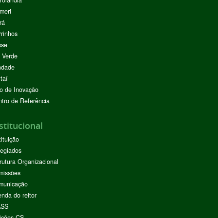
meri
rá
rinhos
sse
 Verde
ndade
taí
o de Inovação
tro de Referência
stitucional
tituição
egiados
rutura Organizacional
missões
municação
nda do reitor
ASS
ições CS