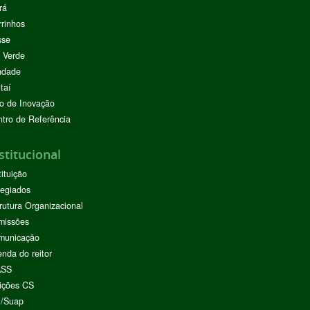
rá
rinhos
sse
 Verde
ndade
taí
o de Inovação
tro de Referência
stitucional
tituição
egiados
rutura Organizacional
missões
municação
nda do reitor
ASS
ições CS
I/Suap