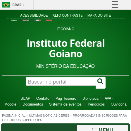
BRASIL
Simplifique!
ACESSIBILIDADE
ALTO CONTRASTE
MAPA DO SITE
Comunica BR
IF GOIANO
Participe
Instituto Federal
Acesso à informação
Goiano
Legislação
Canais
MINISTÉRIO DA EDUCAÇÃO
SUAP
Contato
Pag Tesouro
Biblioteca
AVA -
Moodle
Documentos
Sistema de eventos
Periódicos
Ouvidoria
PÁGINA INICIAL
>
ÚLTIMAS NOTÍCIAS CERES
>
PRORROGADAS INSCRIÇÕES PARA
OS CURSOS SUPERIORES
MENU