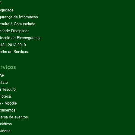
P
egridade
urança da Informação
nsulta à Comunidade
vidade Disciplinar
tocolo de Biossegurança
stão 2012-2019
etim de Serviços
rviços
AP
ntato
g Tesouro
lioteca
 - Moodle
cumentos
tema de eventos
iódicos
idoria