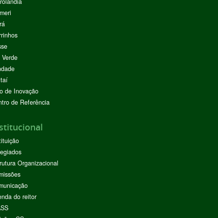
rolândia
meri
rá
rinhos
sse
 Verde
ndade
taí
o de Inovação
tro de Referência
stitucional
tituição
egiados
rutura Organizacional
missões
municação
nda do reitor
ASS