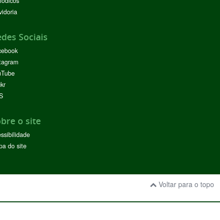
iódicos
idoria
des Sociais
cebook
tagram
uTube
ckr
S
bre o site
ssibilidade
a do site
Voltar para o topo