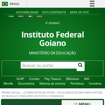
BRASIL
Simplifique!
ACESSIBILIDADE
ALTO CONTRASTE
MAPA DO SITE
Comunica BR
IF GOIANO
Participe
Instituto Federal
Acesso à informação
Goiano
Legislação
Canais
MINISTÉRIO DA EDUCAÇÃO
SUAP
Contato
Pag Tesouro
Biblioteca
AVA -
Moodle
Documentos
Sistema de eventos
Periódicos
Ouvidoria
PÁGINA INICIAL
>
ÚLTIMAS NOTÍCIAS IPORÁ
>
DIVULGADOS EDITAIS PARA FESTIVAL
DE MÚSICA E CONCURSO DE FOTOS E DESENHOS
MENU