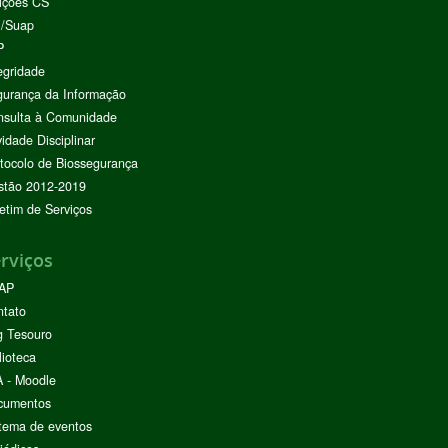
ições CS
I/Suap
P
egridade
urança da Informação
nsulta à Comunidade
vidade Disciplinar
tocolo de Biossegurança
stão 2012-2019
etim de Serviços
rviços
AP
ntato
g Tesouro
lioteca
 - Moodle
cumentos
tema de eventos