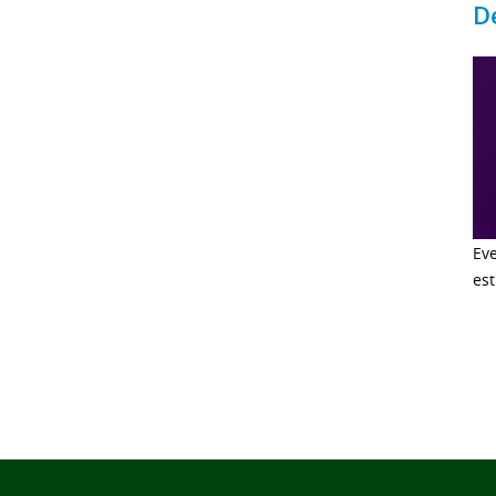
D
Ev
est