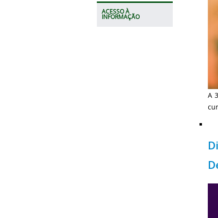
ACESSO À
INFORMAÇÃO
A 
cur
D
D