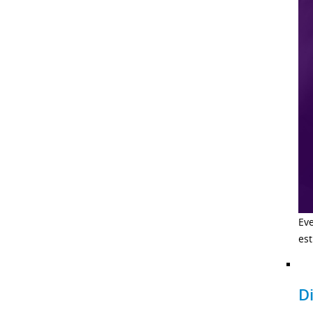
Ev
est
D