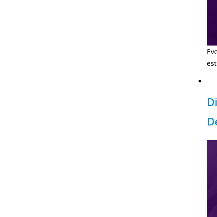
Ev
est
D
D