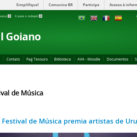
Simplifique!
Comunica BR
Participe
Acesso à infor
 busca
3
Ir para o rodapé
4
al Goiano
Contato
Pag Tesouro
Biblioteca
AVA - Moodle
Documentos
S
ival de Música
 Festival de Música premia artistas de Urut