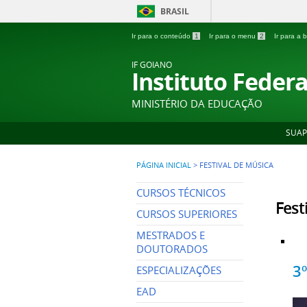
BRASIL
Ir para o conteúdo
1
Ir para o menu
2
Ir para a
IF GOIANO
Instituto Feder
MINISTÉRIO DA EDUCAÇÃO
SUAP
PÁGINA INICIAL
>
FESTIVAL DE MÚSICA
CURSOS TÉCNICOS
Fest
CURSOS SUPERIORES
MESTRADOS E
DOUTORADOS
3º
ESPECIALIZAÇÕES
EAD