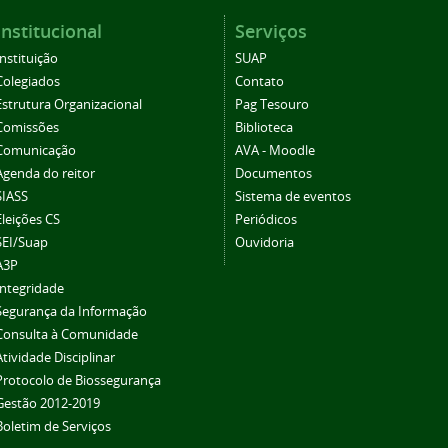
Institucional
Serviços
Instituição
SUAP
Colegiados
Contato
Estrutura Organizacional
Pag Tesouro
Comissões
Biblioteca
Comunicação
AVA - Moodle
Agenda do reitor
Documentos
SIASS
Sistema de eventos
Eleições CS
Periódicos
SEI/Suap
Ouvidoria
A3P
Integridade
Segurança da Informação
Consulta à Comunidade
Atividade Disciplinar
Protocolo de Biossegurança
Gestão 2012-2019
Boletim de Serviços