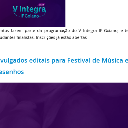
entos fazem parte da programação do V Integra IF Goiano, e t
udantes finalistas. Inscrições já estão abertas
ivulgados editais para Festival de Música 
esenhos