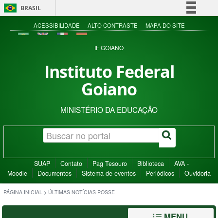
BRASIL
Simplifique!
ACESSIBILIDADE
ALTO CONTRASTE
MAPA DO SITE
Comunica BR
IF GOIANO
Participe
Instituto Federal
Acesso à informação
Goiano
Legislação
Canais
MINISTÉRIO DA EDUCAÇÃO
SUAP
Contato
Pag Tesouro
Biblioteca
AVA -
Moodle
Documentos
Sistema de eventos
Periódicos
Ouvidoria
PÁGINA INICIAL
>
ÚLTIMAS NOTÍCIAS POSSE
MENU