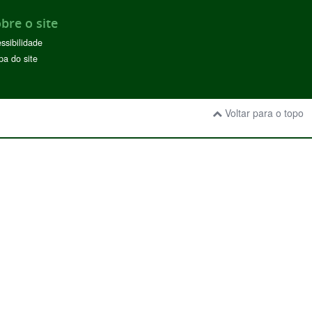
bre o site
ssibilidade
a do site
Voltar para o topo