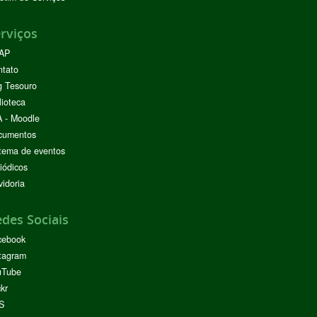
rviços
AP
ntato
g Tesouro
lioteca
 - Moodle
cumentos
tema de eventos
iódicos
idoria
des Sociais
cebook
tagram
uTube
ckr
S