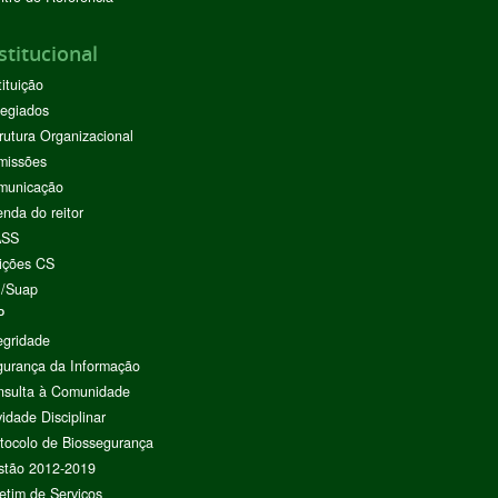
stitucional
tituição
egiados
rutura Organizacional
missões
municação
nda do reitor
ASS
ições CS
I/Suap
P
egridade
urança da Informação
nsulta à Comunidade
vidade Disciplinar
tocolo de Biossegurança
stão 2012-2019
etim de Serviços