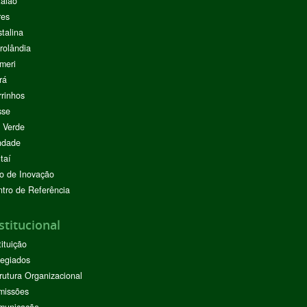
alão
res
stalina
rolândia
meri
rá
rinhos
sse
 Verde
ndade
taí
o de Inovação
tro de Referência
stitucional
tituição
egiados
rutura Organizacional
missões