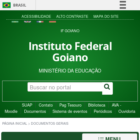
BRASIL
Simplifique!
ACESSIBILIDADE
ALTO CONTRASTE
MAPA DO SITE
Comunica BR
IF GOIANO
Participe
Instituto Federal
Acesso à informação
Goiano
Legislação
Canais
MINISTÉRIO DA EDUCAÇÃO
SUAP
Contato
Pag Tesouro
Biblioteca
AVA -
Moodle
Documentos
Sistema de eventos
Periódicos
Ouvidoria
PÁGINA INICIAL
>
DOCUMENTOS GERAIS
MENU