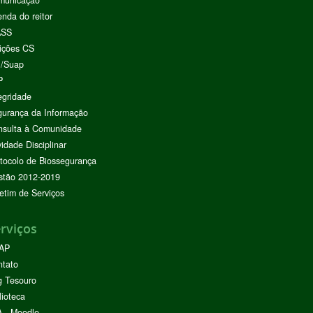
municação
nda do reitor
ASS
ições CS
I/Suap
P
egridade
urança da Informação
nsulta à Comunidade
vidade Disciplinar
tocolo de Biossegurança
stão 2012-2019
etim de Serviços
rviços
AP
ntato
g Tesouro
lioteca
 - Moodle