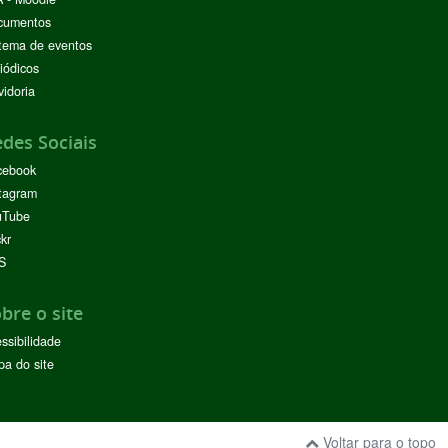
cumentos
tema de eventos
iódicos
idoria
des Sociais
cebook
tagram
uTube
ckr
S
bre o site
ssibilidade
a do site
Voltar para o topo