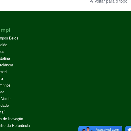
Voltar para o topo
ampi
mpos Belos
alão
res
stalina
rolândia
meri
rá
rinhos
sse
 Verde
ndade
taí
o de Inovação
tro de Referência