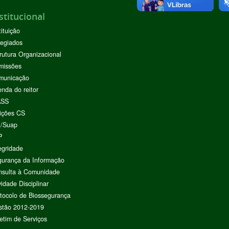
stitucional
tituição
egiados
rutura Organizacional
missões
municação
nda do reitor
ASS
ições CS
I/Suap
P
egridade
urança da Informação
nsulta à Comunidade
vidade Disciplinar
tocolo de Biossegurança
stão 2012-2019
etim de Serviços