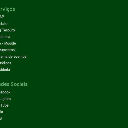
rviços
AP
ntato
g Tesouro
lioteca
 - Moodle
cumentos
tema de eventos
iódicos
idoria
des Sociais
cebook
tagram
uTube
ckr
S