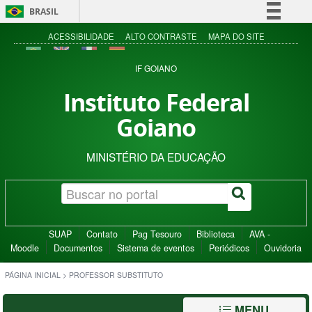
BRASIL
Simplifique!
ACESSIBILIDADE
ALTO CONTRASTE
MAPA DO SITE
Comunica BR
IF GOIANO
Participe
Instituto Federal
Acesso à informação
Goiano
Legislação
Canais
MINISTÉRIO DA EDUCAÇÃO
SUAP
Contato
Pag Tesouro
Biblioteca
AVA -
Moodle
Documentos
Sistema de eventos
Periódicos
Ouvidoria
PÁGINA INICIAL
>
PROFESSOR SUBSTITUTO
MENU