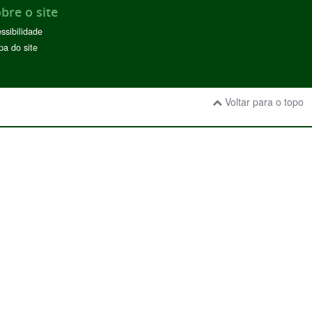
bre o site
ssibilidade
a do site
Voltar para o topo