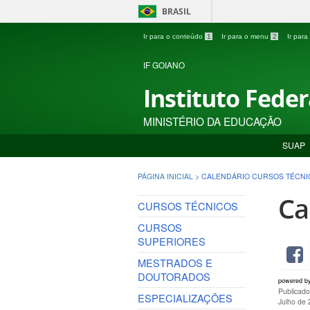
BRASIL
Ir para o conteúdo
1
Ir para o menu
2
Ir par
IF GOIANO
Instituto Fede
MINISTÉRIO DA EDUCAÇÃO
SUAP
PÁGINA INICIAL
>
CALENDÁRIO CURSOS TÉCNI
Ca
CURSOS TÉCNICOS
CURSOS
SUPERIORES
MESTRADOS E
DOUTORADOS
powered b
Publicad
ESPECIALIZAÇÕES
Julho de