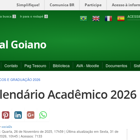
Simplifique!
Comunica BR
Participe
Acesso à infor
ACESSI
a a busca
3
Ir para o rodapé
4
ral Goiano
Contato
Pag Tesouro
Biblioteca
AVA - Moodle
Documentos
Sis
COS E GRADUAÇÃO 2026
lendário Acadêmico 2026
y
social2s
o: Quarta, 26 de Novembro de 2025, 17h59
|
Última atualização em Sexta, 31 de
 2026, 10h45
|
Acessos: 7133