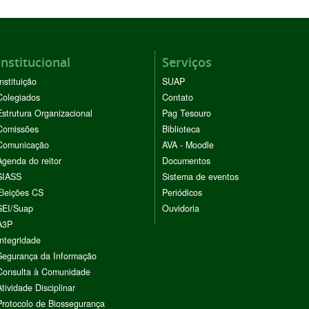
Institucional
Serviços
Instituição
SUAP
Colegiados
Contato
Estrutura Organizacional
Pag Tesouro
Comissões
Biblioteca
Comunicação
AVA - Moodle
Agenda do reitor
Documentos
SIASS
Sistema de eventos
Eleições CS
Periódicos
SEI/Suap
Ouvidoria
A3P
Integridade
Segurança da Informação
Consulta à Comunidade
Atividade Disciplinar
Protocolo de Biossegurança