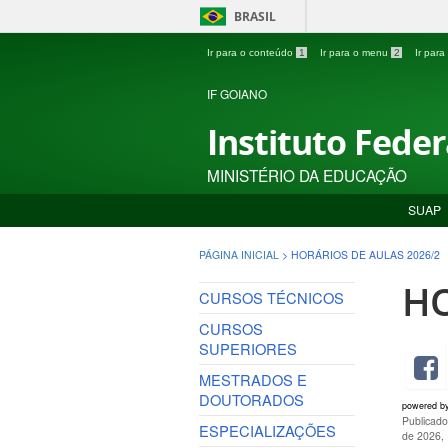
BRASIL
Ir para o conteúdo
1
Ir para o menu
2
Ir par
IF GOIANO
Instituto Fede
MINISTÉRIO DA EDUCAÇÃO
SUAP
PÁGINA INICIAL
>
HORÁRIOS DE AULAS 2026/2
HO
CURSOS TÉCNICOS
CURSOS
SUPERIORES
MESTRADOS E
DOUTORADOS
powered b
Publicado
ESPECIALIZAÇÕES
de 2026,