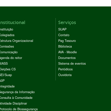
Institucional
Serviços
Instituição
SUAP
Colegiados
Contato
Estrutura Organizacional
Pag Tesouro
Comissões
Biblioteca
Comunicação
AVA - Moodle
Agenda do reitor
Documentos
SIASS
Sistema de eventos
Eleições CS
Periódicos
SEI/Suap
Ouvidoria
A3P
Integridade
Segurança da Informação
Consulta à Comunidade
Atividade Disciplinar
Protocolo de Biossegurança