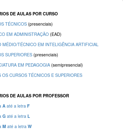
IOS DE AULAS POR CURSO
S TÉCNICOS
(presenciais)
CO EM ADMINISTRAÇÃO
(EAD)
 MÉDIO/TÉCNICO EM INTELIGÊNCIA ARTIFICIAL
S SUPERIORES
(presenciais)
CIATURA EM PEDAGOGIA
(semipresencial)
 OS CURSOS TÉCNICOS E SUPERIORES
IOS DE AULAS POR PROFESSOR
ra
A
até a letra
F
ra
G
até a letra
L
ra
M
até a letra
W