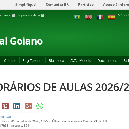
Simplifique!
Comunica BR
Participe
Acesso à infor
ACESSI
a a busca
3
Ir para o rodapé
4
ral Goiano
Contato
Pag Tesouro
Biblioteca
AVA - Moodle
Documentos
Sis
RÁRIOS DE AULAS 2026/
y
social2s
: Sexta, 03 de Julho de 2026, 10h50
|
Última atualização em Quinta, 23 de Julho
 17h38
|
Acessos: 851