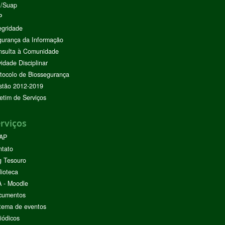
I/Suap
P
egridade
urança da Informação
nsulta à Comunidade
vidade Disciplinar
tocolo de Biossegurança
stão 2012-2019
etim de Serviços
rviços
AP
ntato
g Tesouro
lioteca
 - Moodle
cumentos
tema de eventos
iódicos