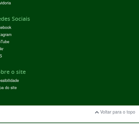
idoria
des Sociais
cebook
tagram
uTube
ckr
S
bre o site
ssibilidade
a do site
Voltar para o topo