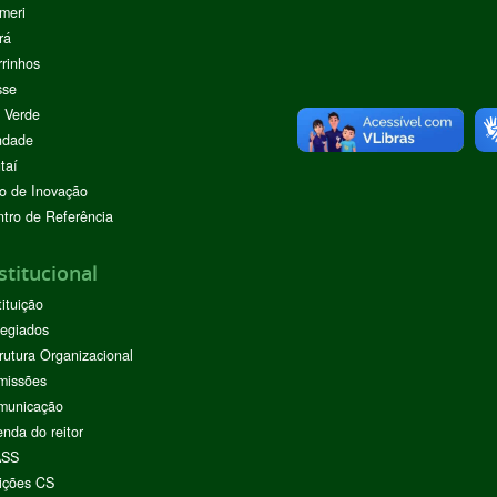
meri
rá
rinhos
sse
 Verde
ndade
taí
o de Inovação
tro de Referência
stitucional
tituição
egiados
rutura Organizacional
missões
municação
nda do reitor
ASS
ições CS