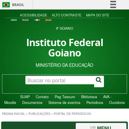
BRASIL
Simplifique!
ACESSIBILIDADE
ALTO CONTRASTE
MAPA DO SITE
Comunica BR
IF GOIANO
Participe
Instituto Federal
Acesso à informação
Goiano
Legislação
Canais
MINISTÉRIO DA EDUCAÇÃO
SUAP
Contato
Pag Tesouro
Biblioteca
AVA -
Moodle
Documentos
Sistema de eventos
Periódicos
Ouvidoria
PÁGINA INICIAL
>
PUBLICAÇÕES
>
PORTAL DE PERIÓDICOS
MENU