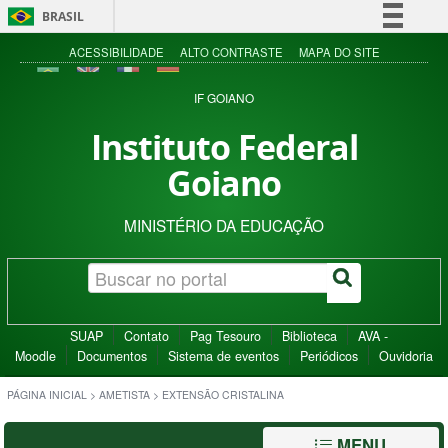
BRASIL
Simplifique!
ACESSIBILIDADE
ALTO CONTRASTE
MAPA DO SITE
Comunica BR
IF GOIANO
Participe
Instituto Federal
Acesso à informação
Goiano
Legislação
Canais
MINISTÉRIO DA EDUCAÇÃO
SUAP
Contato
Pag Tesouro
Biblioteca
AVA -
Moodle
Documentos
Sistema de eventos
Periódicos
Ouvidoria
PÁGINA INICIAL
>
AMETISTA
>
EXTENSÃO CRISTALINA
MENU