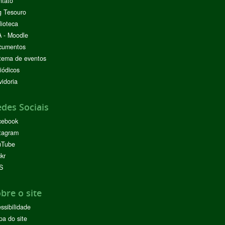
ntato
g Tesouro
lioteca
 - Moodle
cumentos
tema de eventos
iódicos
idoria
des Sociais
cebook
tagram
uTube
ckr
S
bre o site
ssibilidade
a do site