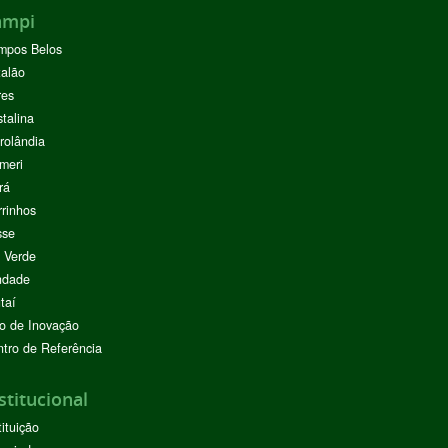
ampi
mpos Belos
alão
res
stalina
rolândia
meri
rá
rinhos
sse
 Verde
ndade
taí
o de Inovação
tro de Referência
stitucional
tituição