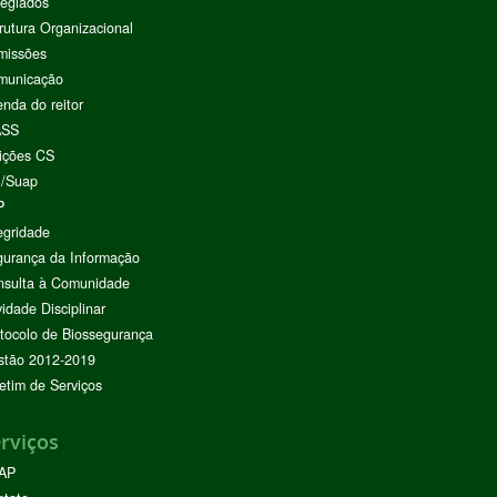
egiados
rutura Organizacional
missões
municação
nda do reitor
ASS
ições CS
I/Suap
P
egridade
urança da Informação
nsulta à Comunidade
vidade Disciplinar
tocolo de Biossegurança
stão 2012-2019
etim de Serviços
rviços
AP