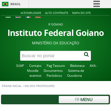
BRASIL
Simplifique!
ACESSIBILIDADE
ALTO CONTRASTE
MAPA DO SITE
Comunica BR
IF GOIANO
Participe
Instituto Federal Goiano
Acesso à informação
MINISTÉRIO DA EDUCAÇÃO
Legislação
Canais
SUAP
Contato
Pag Tesouro
Biblioteca
AVA -
Moodle
Documentos
Sistema de
eventos
Periódicos
Ouvidoria
PÁGINA INICIAL
>
DIA DOS PROFESSORES
MENU