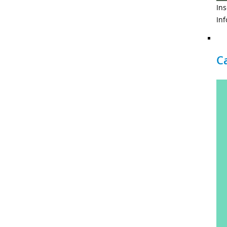
In
Inf
C