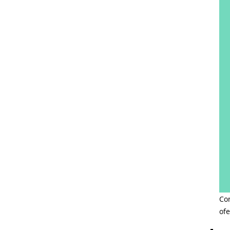
Co
of