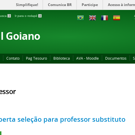
Simplifique!
Comunica BR
Participe
Acesso à infor
 busca
3
Ir para o rodapé
4
al Goiano
Contato
Pag Tesouro
Biblioteca
AVA - Moodle
Documentos
S
essor
berta seleção para professor substituto