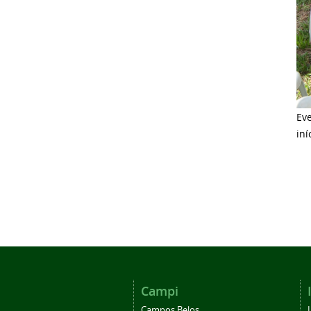
Ev
iní
Campi
Campos Belos