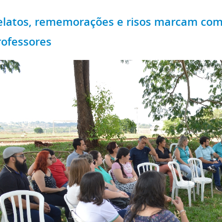
elatos, rememorações e risos marcam co
rofessores