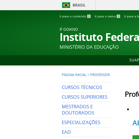
BRASIL
Ir para o conteúdo
1
Ir para o menu
2
Ir para a
IF GOIANO
Instituto Feder
MINISTÉRIO DA EDUCAÇÃO
SUAP
PÁGINA INICIAL
>
PROFESSOR
CURSOS TÉCNICOS
Prof
CURSOS SUPERIORES
MESTRADOS E
DOUTORADOS
A
ESPECIALIZAÇÕES
EAD