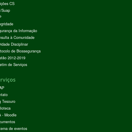
ições CS
I/Suap
P
egridade
urança da Informação
nsulta à Comunidade
vidade Disciplinar
tocolo de Biossegurança
stão 2012-2019
etim de Serviços
rviços
AP
ntato
g Tesouro
lioteca
 - Moodle
cumentos
tema de eventos