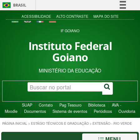
BRASIL
Simplifique!
ACESSIBILIDADE
ALTO CONTRASTE
MAPA DO SITE
Comunica BR
IF GOIANO
Participe
Instituto Federal
Acesso à informação
Goiano
Legislação
Canais
MINISTÉRIO DA EDUCAÇÃO
SUAP
Contato
Pag Tesouro
Biblioteca
AVA -
Moodle
Documentos
Sistema de eventos
Periódicos
Ouvidoria
PÁGINA INICIAL
>
ESTÁGIO TÉCNICOS E GRADUAÇÃO
>
EXTENSÃO - RIO VERDE
MENU