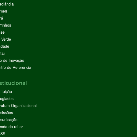
rolândia
meri
rá
rinhos
sse
 Verde
ndade
taí
o de Inovação
tro de Referência
stitucional
tituição
egiados
rutura Organizacional
missões
municação
nda do reitor
ASS