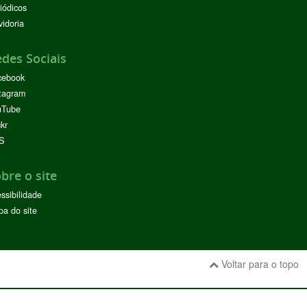
iódicos
idoria
des Sociais
cebook
tagram
uTube
ckr
S
bre o site
ssibilidade
a do site
Voltar para o topo