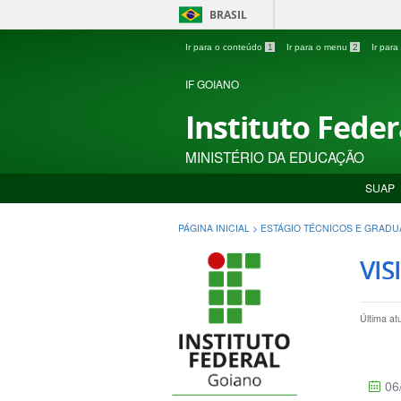
BRASIL
Ir para o conteúdo
1
Ir para o menu
2
Ir par
IF GOIANO
Instituto Fede
MINISTÉRIO DA EDUCAÇÃO
SUAP
PÁGINA INICIAL
>
ESTÁGIO TÉCNICOS E GRAD
VIS
Última a
06