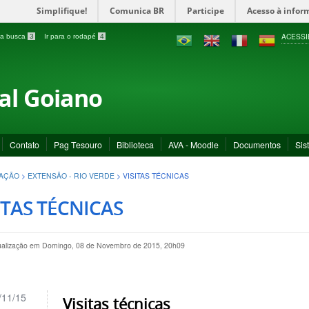
Simplifique!
Comunica BR
Participe
Acesso à infor
ACESSI
a a busca
3
Ir para o rodapé
4
ral Goiano
Contato
Pag Tesouro
Biblioteca
AVA - Moodle
Documentos
Sis
UAÇÃO
>
EXTENSÃO - RIO VERDE
>
VISITAS TÉCNICAS
ITAS TÉCNICAS
tualização em Domingo, 08 de Novembro de 2015, 20h09
/11/15
Visitas técnicas