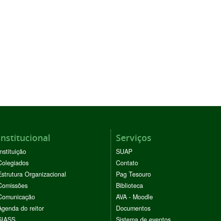
Institucional
Serviços
Instituição
SUAP
Colegiados
Contato
Estrutura Organizacional
Pag Tesouro
Comissões
Biblioteca
Comunicação
AVA - Moodle
Agenda do reitor
Documentos
SIASS
Sistema de eventos