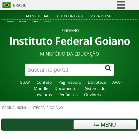
BRASIL
Simplifique!
ACESSIBILIDADE
ALTO CONTRASTE
MAPA DO SITE
Comunica BR
IF GOIANO
Participe
Instituto Federal Goiano
Acesso à informação
MINISTÉRIO DA EDUCAÇÃO
Legislação
Canais
SUAP
Contato
Pag Tesouro
Biblioteca
AVA -
Moodle
Documentos
Sistema de
eventos
Periódicos
Ouvidoria
PÁGINA INICIAL
>
INTEGRA IF GOIANO
MENU