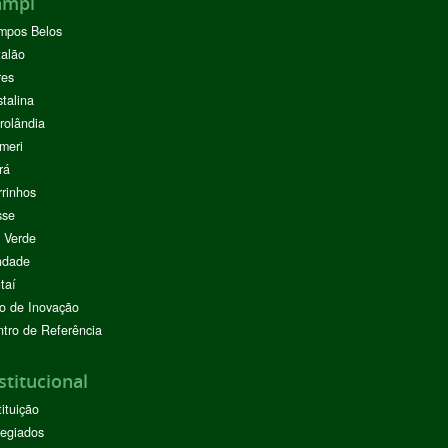
ampi
mpos Belos
alão
res
stalina
rolândia
meri
rá
rinhos
sse
 Verde
ndade
taí
o de Inovação
tro de Referência
stitucional
tituição
egiados