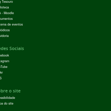
g Tesouro
lioteca
 - Moodle
cumentos
tema de eventos
iódicos
idoria
des Sociais
cebook
tagram
uTube
ckr
S
bre o site
ssibilidade
a do site