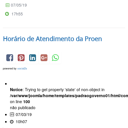
07/05/19
17h55
Horário de Atendimento da Proen
powered by
social2s
Notice
: Trying to get property 'state' of non-object in
/var/www/joomla/home/templates/padraogoverno01/html/com
on line
100
não publicado
07/03/19
10h07