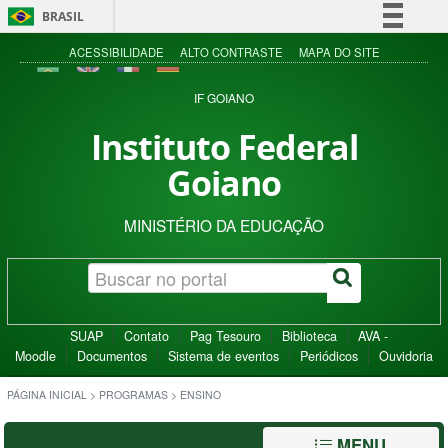
BRASIL
Simplifique!
ACESSIBILIDADE
ALTO CONTRASTE
MAPA DO SITE
Comunica BR
IF GOIANO
Participe
Instituto Federal
Acesso à informação
Goiano
Legislação
Canais
MINISTÉRIO DA EDUCAÇÃO
SUAP
Contato
Pag Tesouro
Biblioteca
AVA -
Moodle
Documentos
Sistema de eventos
Periódicos
Ouvidoria
PÁGINA INICIAL
>
PROGRAMAS
>
ENSINO
MENU