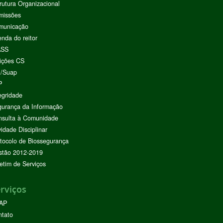
rutura Organizacional
missões
municação
nda do reitor
ASS
ições CS
I/Suap
P
egridade
urança da Informação
nsulta à Comunidade
vidade Disciplinar
tocolo de Biossegurança
stão 2012-2019
etim de Serviços
rviços
AP
ntato