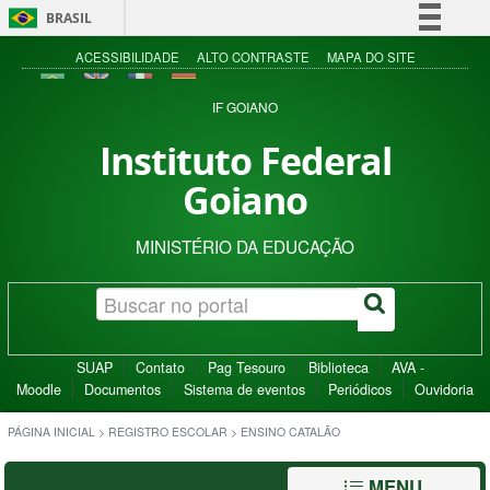
BRASIL
Simplifique!
ACESSIBILIDADE
ALTO CONTRASTE
MAPA DO SITE
Comunica BR
IF GOIANO
Participe
Instituto Federal
Acesso à informação
Goiano
Legislação
Canais
MINISTÉRIO DA EDUCAÇÃO
SUAP
Contato
Pag Tesouro
Biblioteca
AVA -
Moodle
Documentos
Sistema de eventos
Periódicos
Ouvidoria
PÁGINA INICIAL
>
REGISTRO ESCOLAR
>
ENSINO CATALÃO
MENU