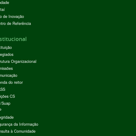
ndade
taí
o de Inovação
tro de Referência
stitucional
tituição
egiados
rutura Organizacional
missões
municação
nda do reitor
ASS
ições CS
I/Suap
P
egridade
urança da Informação
nsulta à Comunidade