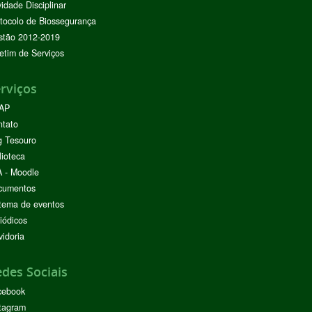
vidade Disciplinar
tocolo de Biossegurança
stão 2012-2019
etim de Serviços
rviços
AP
ntato
g Tesouro
lioteca
 - Moodle
cumentos
tema de eventos
iódicos
idoria
des Sociais
cebook
tagram