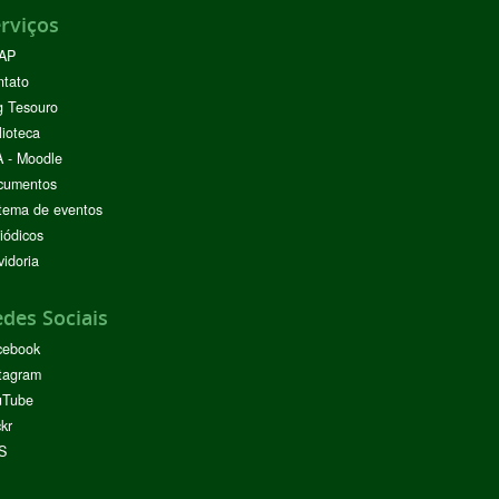
rviços
AP
ntato
g Tesouro
lioteca
 - Moodle
cumentos
tema de eventos
iódicos
idoria
des Sociais
cebook
tagram
uTube
ckr
S