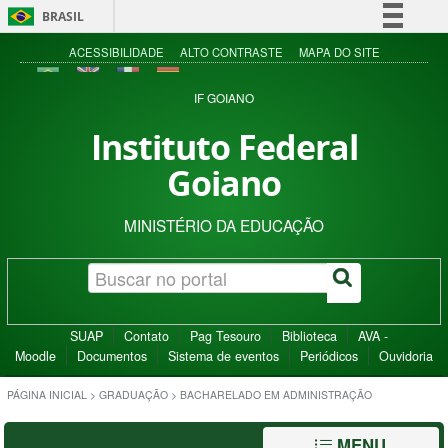
BRASIL
Simplifique!
ACESSIBILIDADE
ALTO CONTRASTE
MAPA DO SITE
Comunica BR
IF GOIANO
Participe
Instituto Federal
Acesso à informação
Goiano
Legislação
Canais
MINISTÉRIO DA EDUCAÇÃO
SUAP
Contato
Pag Tesouro
Biblioteca
AVA -
Moodle
Documentos
Sistema de eventos
Periódicos
Ouvidoria
PÁGINA INICIAL
>
GRADUAÇÃO
>
BACHARELADO EM ADMINISTRAÇÃO
MENU