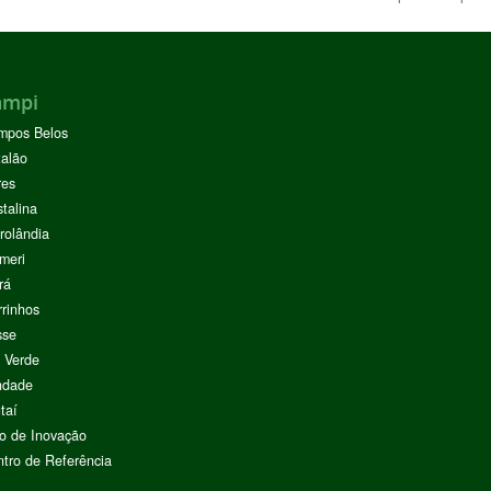
ampi
mpos Belos
alão
res
stalina
rolândia
meri
rá
rinhos
sse
 Verde
ndade
taí
o de Inovação
tro de Referência