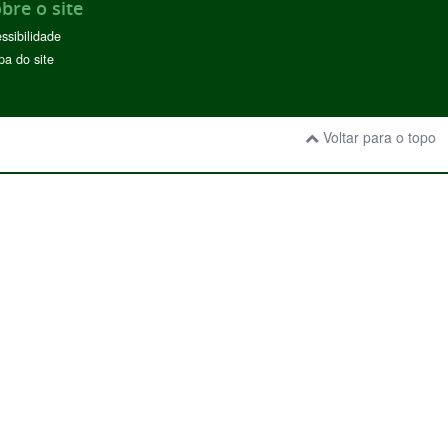
bre o site
ssibilidade
a do site
Voltar para o topo