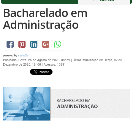
Bacharelado em
Administração
powered by
social2s
Publicado: Sexta, 25 de Agosto de 2023, 08h59
|
Última atualização em Terça, 02 de
Dezembro de 2025, 18h06
|
Acessos: 10391