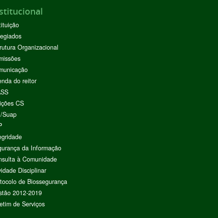
stitucional
tituição
egiados
rutura Organizacional
missões
municação
nda do reitor
ASS
ições CS
I/Suap
P
egridade
urança da Informação
nsulta à Comunidade
vidade Disciplinar
tocolo de Biossegurança
stão 2012-2019
etim de Serviços