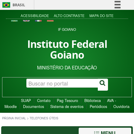
BRASIL
Simplifique!
ACESSIBILIDADE
ALTO CONTRASTE
MAPA DO SITE
Comunica BR
IF GOIANO
Participe
Instituto Federal
Acesso à informação
Goiano
Legislação
Canais
MINISTÉRIO DA EDUCAÇÃO
SUAP
Contato
Pag Tesouro
Biblioteca
AVA -
Moodle
Documentos
Sistema de eventos
Periódicos
Ouvidoria
PÁGINA INICIAL
>
TELEFONES ÚTEIS
MENU