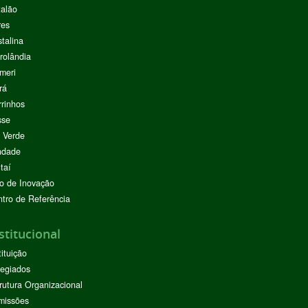
alão
res
stalina
rolândia
meri
rá
rinhos
sse
 Verde
ndade
taí
o de Inovação
tro de Referência
stitucional
tituição
egiados
rutura Organizacional
missões