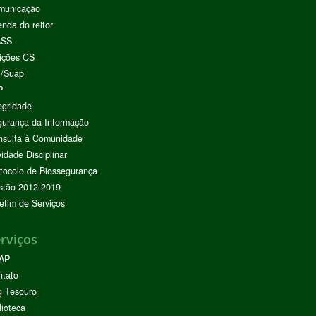
municação
nda do reitor
ASS
ições CS
I/Suap
P
egridade
urança da Informação
nsulta à Comunidade
vidade Disciplinar
tocolo de Biossegurança
stão 2012-2019
etim de Serviços
rviços
AP
ntato
g Tesouro
lioteca