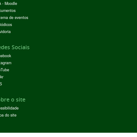
 - Moodle
cumentos
tema de eventos
iódicos
idoria
des Sociais
cebook
tagram
uTube
ckr
S
bre o site
ssibilidade
a do site