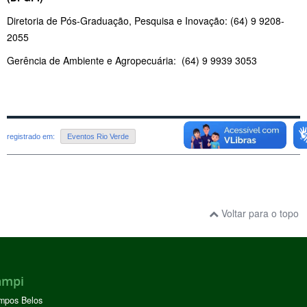
Diretoria de Pós-Graduação, Pesquisa e Inovação: (64) 9 9208-
2055
Gerência de Ambiente e Agropecuária: (64) 9 9939 3053
registrado em:
Eventos Rio Verde
Voltar para o topo
ampi
mpos Belos