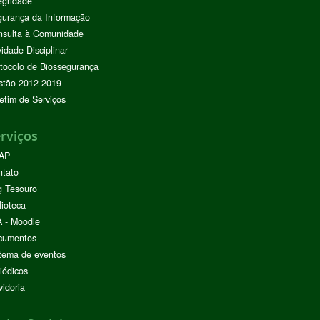
egridade
urança da Informação
nsulta à Comunidade
vidade Disciplinar
tocolo de Biossegurança
stão 2012-2019
etim de Serviços
rviços
AP
ntato
g Tesouro
lioteca
 - Moodle
cumentos
tema de eventos
iódicos
idoria