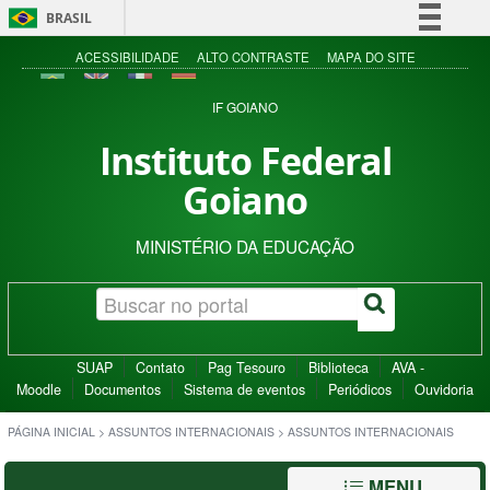
BRASIL
Simplifique!
ACESSIBILIDADE
ALTO CONTRASTE
MAPA DO SITE
Comunica BR
IF GOIANO
Participe
Instituto Federal
Acesso à informação
Goiano
Legislação
Canais
MINISTÉRIO DA EDUCAÇÃO
SUAP
Contato
Pag Tesouro
Biblioteca
AVA -
Moodle
Documentos
Sistema de eventos
Periódicos
Ouvidoria
PÁGINA INICIAL
>
ASSUNTOS INTERNACIONAIS
>
ASSUNTOS INTERNACIONAIS
MENU