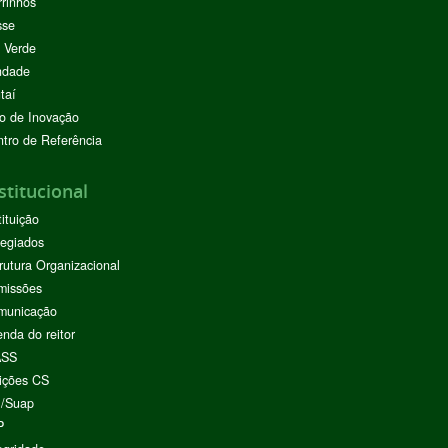
rinhos
sse
 Verde
ndade
taí
o de Inovação
tro de Referência
stitucional
tituição
egiados
rutura Organizacional
missões
municação
nda do reitor
ASS
ições CS
I/Suap
P