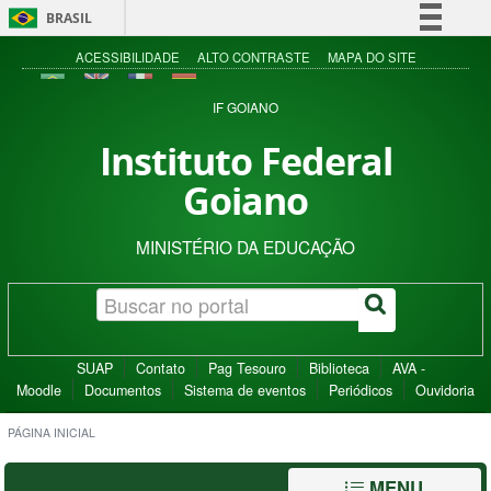
BRASIL
Simplifique!
ACESSIBILIDADE
ALTO CONTRASTE
MAPA DO SITE
Comunica BR
IF GOIANO
Participe
Instituto Federal
Acesso à informação
Goiano
Legislação
Canais
MINISTÉRIO DA EDUCAÇÃO
SUAP
Contato
Pag Tesouro
Biblioteca
AVA -
Moodle
Documentos
Sistema de eventos
Periódicos
Ouvidoria
PÁGINA INICIAL
MENU