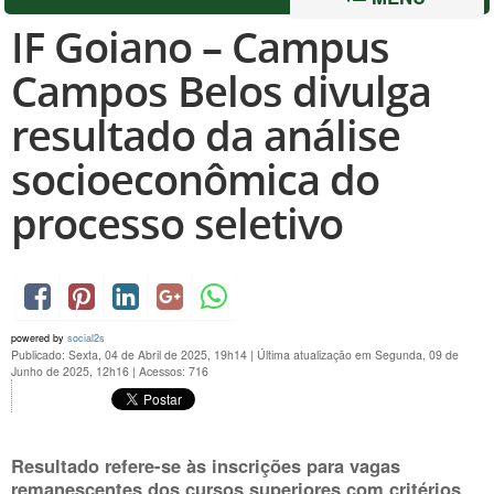
IF Goiano – Campus
Campos Belos divulga
resultado da análise
socioeconômica do
processo seletivo
powered by
social2s
Publicado: Sexta, 04 de Abril de 2025, 19h14
|
Última atualização em Segunda, 09 de
Junho de 2025, 12h16
|
Acessos: 716
Resultado refere-se às inscrições para vagas
remanescentes dos cursos superiores com critérios