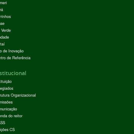
meri
rá
rinhos
sse
 Verde
ndade
taí
o de Inovação
tro de Referência
stitucional
tituição
egiados
rutura Organizacional
missões
municação
nda do reitor
ASS
ições CS