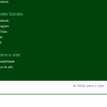
idoria
des Sociais
cebook
tagram
uTube
ckr
S
bre o site
ssibilidade
a do site
Voltar para o topo