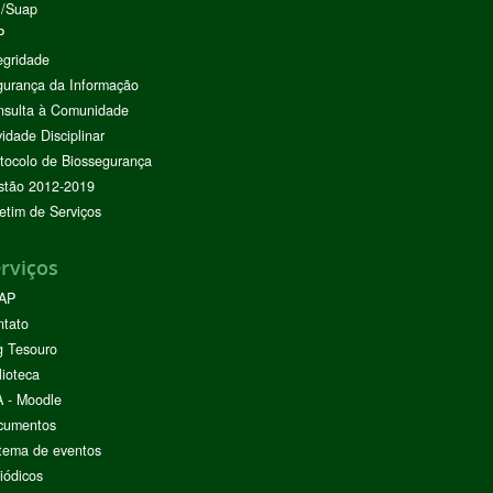
I/Suap
P
egridade
urança da Informação
nsulta à Comunidade
vidade Disciplinar
tocolo de Biossegurança
stão 2012-2019
etim de Serviços
rviços
AP
ntato
g Tesouro
lioteca
 - Moodle
cumentos
tema de eventos
iódicos