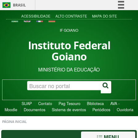
BRASIL
Simplifique!
ACESSIBILIDADE
ALTO CONTRASTE
MAPA DO SITE
Comunica BR
IF GOIANO
Participe
Instituto Federal
Acesso à informação
Goiano
Legislação
Canais
MINISTÉRIO DA EDUCAÇÃO
SUAP
Contato
Pag Tesouro
Biblioteca
AVA -
Moodle
Documentos
Sistema de eventos
Periódicos
Ouvidoria
PÁGINA INICIAL
MENU