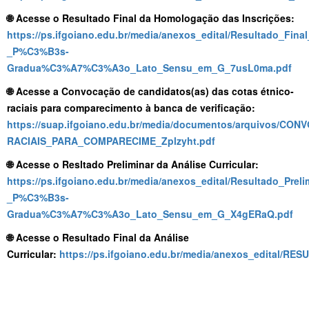
🌐 Acesse o Resultado Final da Homologação das Inscrições:
https://ps.ifgoiano.edu.br/media/anexos_edital/Resultado_
_P%C3%B3s-
Gradua%C3%A7%C3%A3o_Lato_Sensu_em_G_7usL0ma.pdf
🌐 Acesse a Convocação de candidatos(as) das cotas étnico-
raciais para comparecimento à banca de verificação:
https://suap.ifgoiano.edu.br/media/documentos/arquiv
RACIAIS_PARA_COMPARECIME_Zplzyht.pdf
🌐 Acesse o Resltado Preliminar da Análise Curricular:
https://ps.ifgoiano.edu.br/media/anexos_edital/Resultado_Pre
_P%C3%B3s-
Gradua%C3%A7%C3%A3o_Lato_Sensu_em_G_X4gERaQ.pdf
🌐 Acesse o Resultado Final da Análise
Curricular:
https://ps.ifgoiano.edu.br/media/anexos_edit