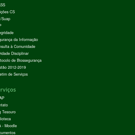
ASS
ições CS
I/Suap
P
egridade
urança da Informação
nsulta à Comunidade
vidade Disciplinar
tocolo de Biossegurança
stão 2012-2019
etim de Serviços
rviços
AP
ntato
g Tesouro
lioteca
 - Moodle
cumentos