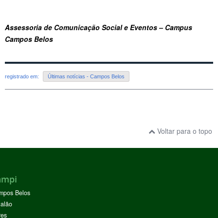
Assessoria de Comunicação Social e Eventos – Campus
Campos Belos
registrado em:
Últimas notícias - Campos Belos
Voltar para o topo
ampi
mpos Belos
alão
res