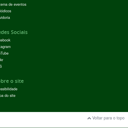
tema de eventos
iódicos
idoria
des Sociais
cebook
tagram
uTube
ckr
S
bre o site
ssibilidade
a do site
Voltar para o topo