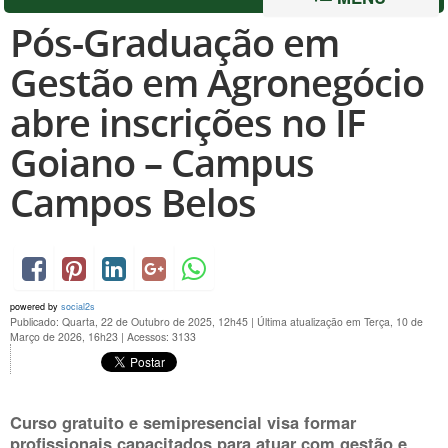
Pós-Graduação em
Gestão em Agronegócio
abre inscrições no IF
Goiano – Campus
Campos Belos
powered by
social2s
Publicado: Quarta, 22 de Outubro de 2025, 12h45
|
Última atualização em Terça, 10 de
Março de 2026, 16h23
|
Acessos: 3133
Curso gratuito e semipresencial visa formar
profissionais capacitados para atuar com gestão e