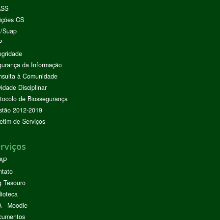
ASS
ições CS
I/Suap
P
egridade
urança da Informação
nsulta à Comunidade
vidade Disciplinar
tocolo de Biossegurança
stão 2012-2019
etim de Serviços
rviços
AP
ntato
g Tesouro
lioteca
 - Moodle
cumentos