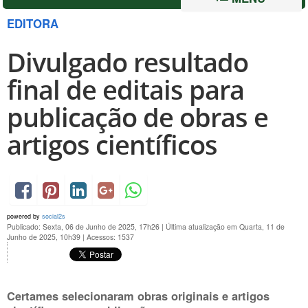
EDITORA
Divulgado resultado
final de editais para
publicação de obras e
artigos científicos
powered by
social2s
Publicado: Sexta, 06 de Junho de 2025, 17h26
|
Última atualização em Quarta, 11 de
Junho de 2025, 10h39
|
Acessos: 1537
Certames selecionaram obras originais e artigos