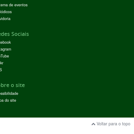
tema de eventos
iódicos
idoria
des Sociais
cebook
tagram
uTube
ckr
S
bre o site
ssibilidade
a do site
Voltar para o topo