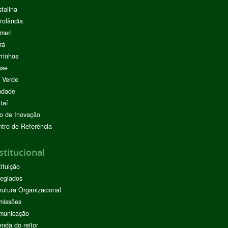
stalina
rolândia
meri
rá
rinhos
sse
 Verde
ndade
taí
o de Inovação
tro de Referência
stitucional
tituição
egiados
rutura Organizacional
missões
municação
nda do reitor