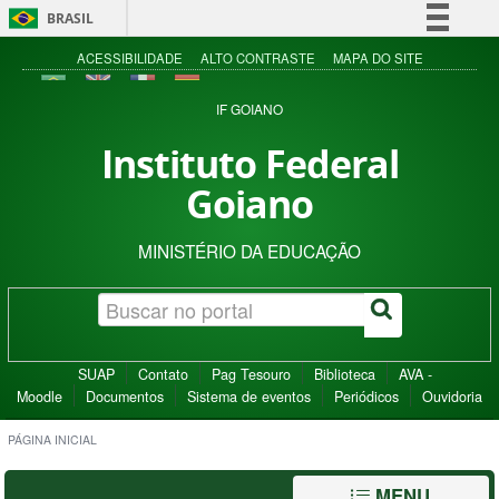
BRASIL
Simplifique!
ACESSIBILIDADE
ALTO CONTRASTE
MAPA DO SITE
Comunica BR
IF GOIANO
Participe
Instituto Federal
Acesso à informação
Goiano
Legislação
Canais
MINISTÉRIO DA EDUCAÇÃO
SUAP
Contato
Pag Tesouro
Biblioteca
AVA -
Moodle
Documentos
Sistema de eventos
Periódicos
Ouvidoria
PÁGINA INICIAL
MENU