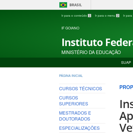
BRASIL
Ir para o conteúdo
1
Ir para o menu
2
Ir par
IF GOIANO
Instituto Fede
MINISTÉRIO DA EDUCAÇÃO
SUAP
PÁGINA INICIAL
PROP
CURSOS TÉCNICOS
CURSOS
In
SUPERIORES
Ap
MESTRADOS E
DOUTORADOS
Ve
ESPECIALIZAÇÕES