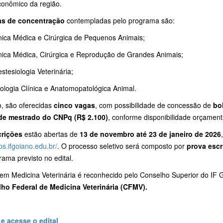
conômico da região.
as de concentração
contempladas pelo programa são:
nica Médica e Cirúrgica de Pequenos Animais;
nica Médica, Cirúrgica e Reprodução de Grandes Animais;
stesiologia Veterinária;
ologia Clínica e Anatomopatológica Animal.
o, são oferecidas
cinco vagas
, com possibilidade de concessão de
bo
de mestrado do CNPq (R$ 2.100)
, conforme disponibilidade orçament
crições
estão abertas de
13 de novembro até
23 de janeiro de 2026
/ps.ifgoiano.edu.br/
. O processo seletivo será composto por
prova escr
ama previsto no edital.
m Medicina Veterinária é reconhecido pelo Conselho Superior do IF Go
ho Federal de Medicina Veterinária (CFMV).
 e acesse o edital