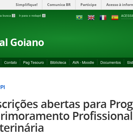
Simplifique!
Comunica BR
Participe
Acesso à infor
ACESSI
a a busca
3
Ir para o rodapé
4
ral Goiano
Contato
Pag Tesouro
Biblioteca
AVA - Moodle
Documentos
Sis
PI
scrições abertas para Pro
rimoramento Profissiona
terinária