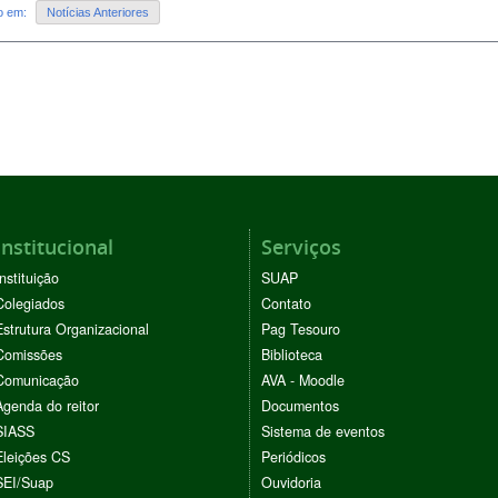
do em:
Notícias Anteriores
Institucional
Serviços
Instituição
SUAP
Colegiados
Contato
Estrutura Organizacional
Pag Tesouro
Comissões
Biblioteca
Comunicação
AVA - Moodle
Agenda do reitor
Documentos
SIASS
Sistema de eventos
Eleições CS
Periódicos
SEI/Suap
Ouvidoria