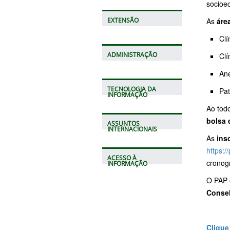
socioe
As
áre
EXTENSÃO
Clí
ADMINISTRAÇÃO
Clí
Ane
TECNOLOGIA DA
Pat
INFORMAÇÃO
Ao tod
bolsa 
ASSUNTOS
INTERNACIONAIS
As
ins
https:/
ACESSO À
cronogr
INFORMAÇÃO
O PAP e
Consel
Clique