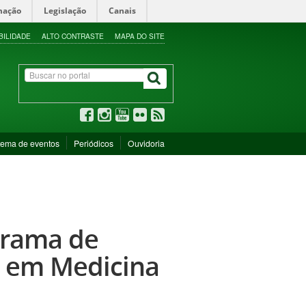
mação
Legislação
Canais
BILIDADE
ALTO CONTRASTE
MAPA DO SITE
tema de eventos
Periódicos
Ouvidoria
grama de
l em Medicina