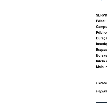
SERVI
Edital
Campus
Públic
Duraç
Inscri
Etapas
Bolsa
Início
Mais i
Direto
Republ