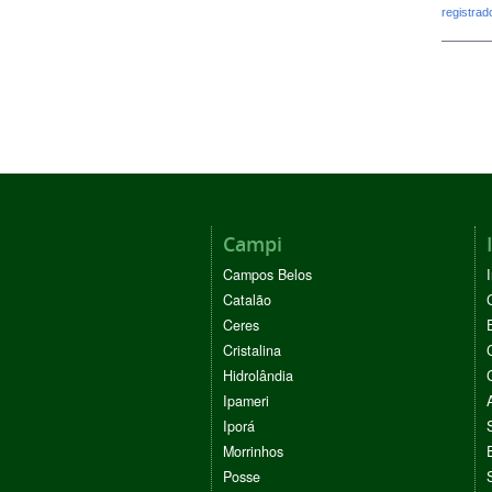
registra
Campi
Campos Belos
Catalão
Ceres
Cristalina
Hidrolândia
Ipameri
Iporá
Morrinhos
Posse