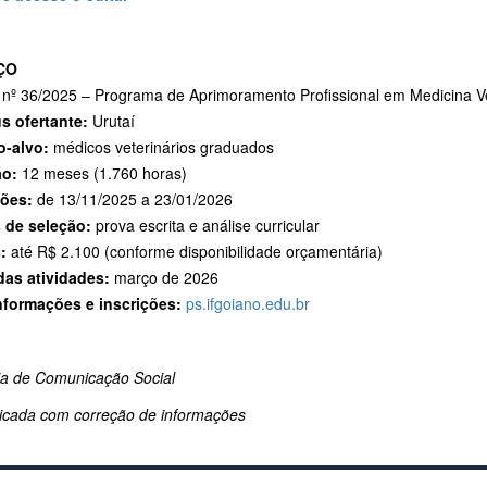
ÇO
:
nº 36/2025 – Programa de Aprimoramento Profissional em Medicina Ve
 ofertante:
Urutaí
o-alvo:
médicos veterinários graduados
ão:
12 meses (1.760 horas)
ções:
de 13/11/2025 a 23/01/2026
 de seleção:
prova escrita e análise curricular
s:
até R$ 2.100 (conforme disponibilidade orçamentária)
 das atividades:
março de 2026
nformações e inscrições:
ps.ifgoiano.edu.br
ria de Comunicação Social
icada com correção de informações