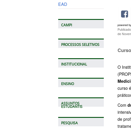
EAD
CAMPI
powered b
Publicad
de Novem
PROCESSOS SELETIVOS
Curso
INSTITUCIONAL
O Inst
(PROPP
Medici
ENSINO
curso 
prático
ASSUNTOS
Com
d
ESTUDANTIS
intensi
de prof
PESQUISA
tratam