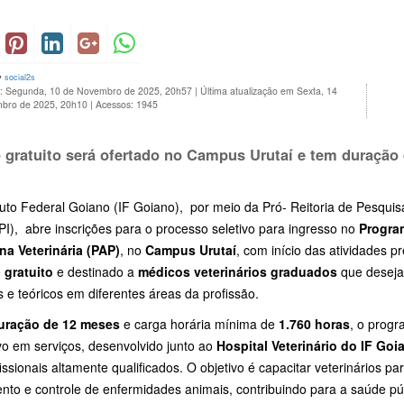
y
social2s
o: Segunda, 10 de Novembro de 2025, 20h57
|
Última atualização em Sexta, 14
bro de 2025, 20h10
|
Acessos: 1945
 gratuito será ofertado no Campus Urutaí e tem duração
ituto Federal Goiano (IF Goiano), por meio da Pró- Reitoria de Pesqu
I), abre inscrições para o processo seletivo para ingresso no
Progra
na Veterinária (PAP)
, no
Campus Urutaí
, com início das atividades p
é
gratuito
e destinado a
médicos veterinários graduados
que deseja
s e teóricos em diferentes áreas da profissão.
uração de 12 meses
e carga horária mínima de
1.760 horas
, o prog
vo em serviços, desenvolvido junto ao
Hospital Veterinário do IF Go
issionais altamente qualificados. O objetivo é capacitar veterinários p
ento e controle de enfermidades animais, contribuindo para a saúde pú