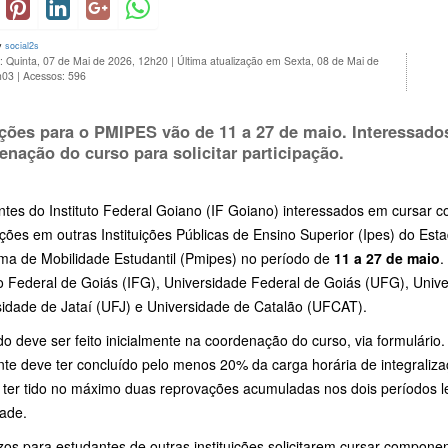
y
social2s
: Quinta, 07 de Mai de 2026, 12h20
|
Última atualização em Sexta, 08 de Mai de
h03
|
Acessos: 596
ições para o PMIPES vão de
11 a 27 de maio
. Interessad
enação do curso para solicitar participação.
ntes do Instituto Federal Goiano (IF Goiano) interessados em cursar 
ões em outras Instituições Públicas de Ensino Superior (Ipes) do Esta
ma de Mobilidade Estudantil (Pmipes) no período de
11 a 27 de maio
.
uto Federal de Goiás (IFG), Universidade Federal de Goiás (UFG), Univ
sidade de Jataí (UFJ) e Universidade de Catalão (UFCAT).
o deve ser feito inicialmente na coordenação do curso, via formulário
te deve ter concluído pelo menos 20% da carga horária de integraliza
 ter tido no máximo duas reprovações acumuladas nos dois períodos l
dade.
os para estudantes de outras instituições solicitarem cursar compone