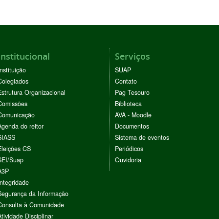
Institucional
Serviços
Instituição
SUAP
Colegiados
Contato
Estrutura Organizacional
Pag Tesouro
Comissões
Biblioteca
Comunicação
AVA - Moodle
Agenda do reitor
Documentos
SIASS
Sistema de eventos
Eleições CS
Periódicos
SEI/Suap
Ouvidoria
A3P
Integridade
Segurança da Informação
Consulta à Comunidade
Atividade Disciplinar