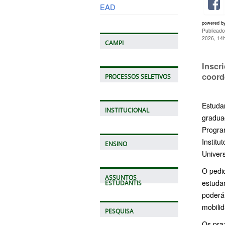
EAD
powered b
Publicado
2026, 14
CAMPI
Inscr
coord
PROCESSOS SELETIVOS
Estuda
INSTITUCIONAL
graduaç
Progra
Instit
ENSINO
Univer
O pedid
ASSUNTOS
estudan
ESTUDANTIS
poderá
mobili
PESQUISA
Os praz