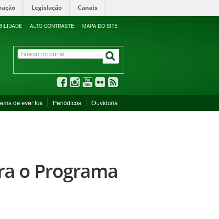
mação
Legislação
Canais
BILIDADE
ALTO CONTRASTE
MAPA DO SITE
tema de eventos
Periódicos
Ouvidoria
ara o Programa