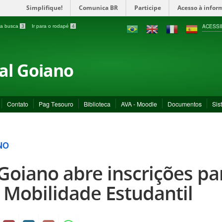
Simplifique!
Comunica BR
Participe
Acesso à infor
ACESSI
a a busca
3
Ir para o rodapé
4
ral Goiano
Contato
Pag Tesouro
Biblioteca
AVA - Moodle
Documentos
Sis
NO
 Goiano abre inscrições p
 Mobilidade Estudantil