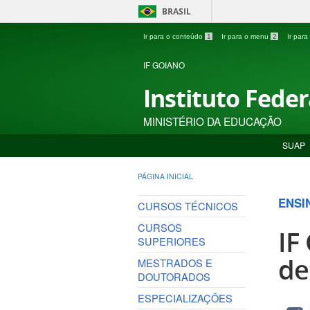
BRASIL
Ir para o conteúdo
1
Ir para o menu
2
Ir par
IF GOIANO
Instituto Fede
MINISTÉRIO DA EDUCAÇÃO
SUAP
PÁGINA INICIAL
ENSI
CURSOS TÉCNICOS
CURSOS
IF
SUPERIORES
de
MESTRADOS E
DOUTORADOS
ESPECIALIZAÇÕES