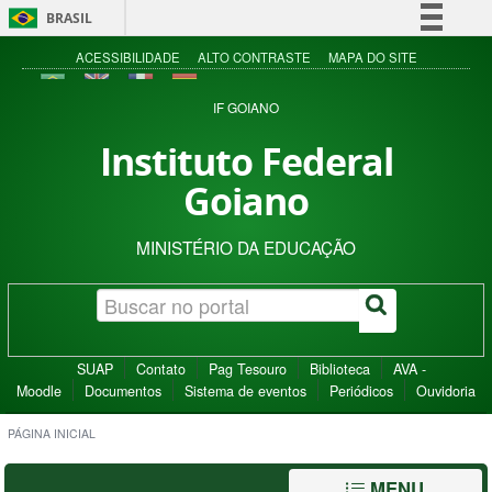
BRASIL
Simplifique!
ACESSIBILIDADE
ALTO CONTRASTE
MAPA DO SITE
Comunica BR
IF GOIANO
Participe
Instituto Federal
Acesso à informação
Goiano
Legislação
Canais
MINISTÉRIO DA EDUCAÇÃO
SUAP
Contato
Pag Tesouro
Biblioteca
AVA -
Moodle
Documentos
Sistema de eventos
Periódicos
Ouvidoria
PÁGINA INICIAL
MENU