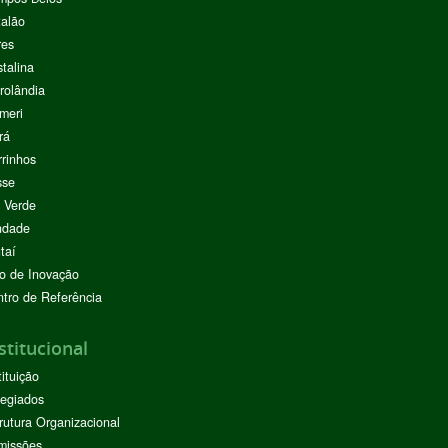
alão
res
stalina
rolândia
meri
rá
rinhos
sse
 Verde
ndade
taí
o de Inovação
tro de Referência
stitucional
tituição
egiados
rutura Organizacional
missões