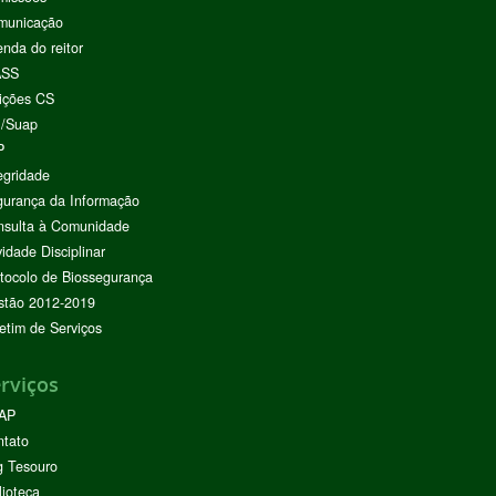
municação
nda do reitor
ASS
ições CS
I/Suap
P
egridade
urança da Informação
nsulta à Comunidade
vidade Disciplinar
tocolo de Biossegurança
stão 2012-2019
etim de Serviços
rviços
AP
ntato
g Tesouro
lioteca