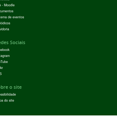
 - Moodle
cumentos
tema de eventos
iódicos
idoria
des Sociais
cebook
tagram
uTube
ckr
S
bre o site
ssibilidade
a do site