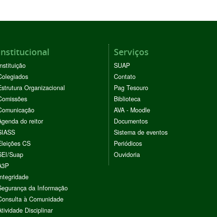
Institucional
Serviços
Instituição
SUAP
Colegiados
Contato
Estrutura Organizacional
Pag Tesouro
Comissões
Biblioteca
Comunicação
AVA - Moodle
Agenda do reitor
Documentos
SIASS
Sistema de eventos
Eleições CS
Periódicos
SEI/Suap
Ouvidoria
A3P
Integridade
Segurança da Informação
Consulta à Comunidade
Atividade Disciplinar