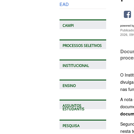
EAD
CAMPI
powered b
Publicado
2026, 09
PROCESSOS SELETIVOS
Docum
proce
INSTITUCIONAL
O Inst
divulga
ENSINO
nas fun
A nota 
ASSUNTOS
docum
ESTUDANTIS
docum
Segund
PESQUISA
nesta t