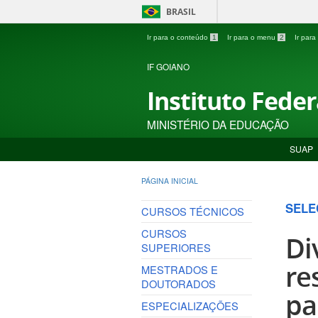
BRASIL
Ir para o conteúdo
1
Ir para o menu
2
Ir par
IF GOIANO
Instituto Fede
MINISTÉRIO DA EDUCAÇÃO
SUAP
PÁGINA INICIAL
SELE
CURSOS TÉCNICOS
CURSOS
Di
SUPERIORES
re
MESTRADOS E
DOUTORADOS
pa
ESPECIALIZAÇÕES