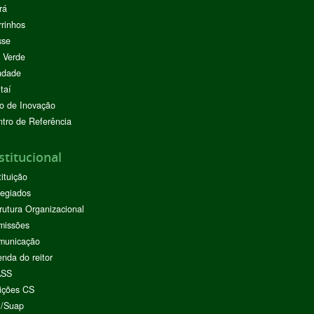
rá
rinhos
sse
 Verde
ndade
taí
o de Inovação
tro de Referência
stitucional
tituição
egiados
rutura Organizacional
missões
municação
nda do reitor
ASS
ições CS
I/Suap