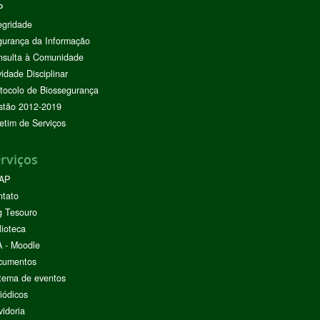
P
egridade
urança da Informação
nsulta à Comunidade
vidade Disciplinar
tocolo de Biossegurança
stão 2012-2019
etim de Serviços
rviços
AP
ntato
g Tesouro
lioteca
 - Moodle
cumentos
tema de eventos
iódicos
idoria