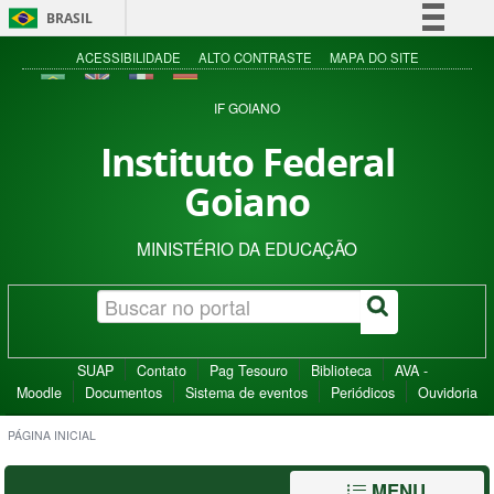
BRASIL
Simplifique!
ACESSIBILIDADE
ALTO CONTRASTE
MAPA DO SITE
Comunica BR
IF GOIANO
Participe
Instituto Federal
Acesso à informação
Goiano
Legislação
Canais
MINISTÉRIO DA EDUCAÇÃO
SUAP
Contato
Pag Tesouro
Biblioteca
AVA -
Moodle
Documentos
Sistema de eventos
Periódicos
Ouvidoria
PÁGINA INICIAL
MENU