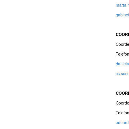
marta.
gabine
COORD
Coorde
Telefo
daniela
cs.secr
COORD
Coorde
Telefo
eduard