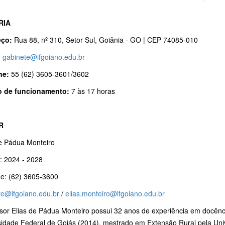
RIA
eço:
Rua 88, nº 310, Setor Sul, Goiânia - GO | CEP 74085-010
:
gabinete@ifgoiano.edu.br
ne:
55
(62) 3605-3601/3602
o de funcionamento:
7 às 17 horas
R
de Pádua Monteiro
: 2024 - 2028
ne: (62) 3605-3600
te@ifgoiano.edu.br
/
elias.monteiro@ifgoiano.edu.br
sor Elias de Pádua Monteiro possui 32 anos de experiência em docênc
sidade Federal de Goiás (2014), mestrado em Extensão Rural pela Uni