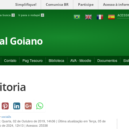
Simplifique!
Comunica BR
Participe
Acesso à infor
ACESSI
a a busca
3
Ir para o rodapé
4
ral Goiano
Contato
Pag Tesouro
Biblioteca
AVA - Moodle
Documentos
Sis
itoria
y
social2s
o: Quarta, 02 de Outubro de 2019, 14h36
|
Última atualização em Terça, 05 de
 de 2024, 12h13
|
Acessos: 25338