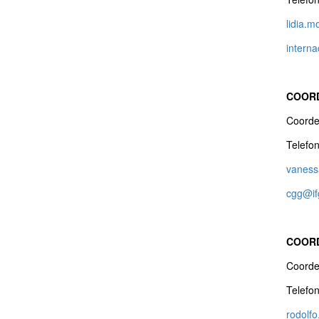
lidia.m
interna
COORD
Coorde
Telefo
vaness
cgg@if
COORD
Coorde
Telefo
rodolf