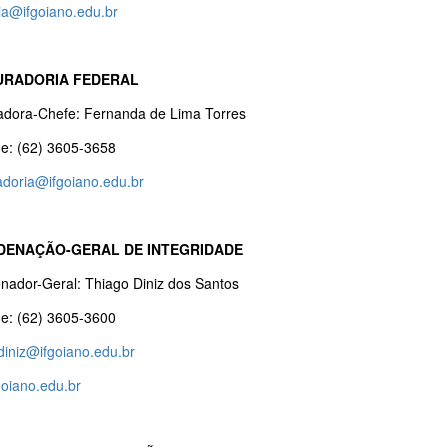
ia@ifgoiano.edu.br
URADORIA FEDERAL
adora-Chefe: Fernanda de Lima Torres
ne: (62) 3605-3658
adoria@ifgoiano.edu.br
ENAÇÃO-GERAL DE INTEGRIDADE
nador-Geral: Thiago Diniz dos Santos
ne: (62) 3605-3600
diniz@ifgoiano.edu.br
goiano.edu.br