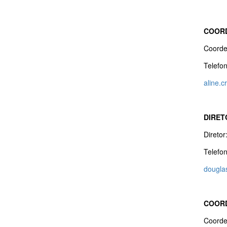
COORD
Coorde
Telefo
aline.c
DIRET
Diretor
Telefo
dougla
COORD
Coorde