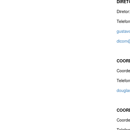
DIRET
Direto
Telefo
gustav
dicom@
COORD
Coorde
Telefo
dougla
COORD
Coorde
Telefo