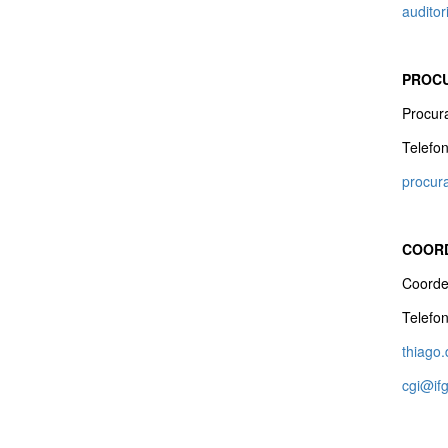
auditor
PROC
Procur
Telefo
procur
COORD
Coorde
Telefo
thiago.
cgi@if