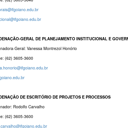
orais@ifgoiano.edu.br
cional@ifgoiano.edu.br
ENAÇÃO-GERAL DE PLANEJAMENTO INSTITUCIONAL E GOVE
nadora-Geral: Vanessa Montrezol Honório
ne: (62) 3605-3600
a.honorio@ifgoiano.edu.br
goiano.edu.br
ENAÇÃO DE ESCRITÓRIO DE PROJETOS E PROCESSOS
nador: Rodolfo Carvalho
ne: (62) 3605-3600
o.carvalho@ifgoiano.edu.br