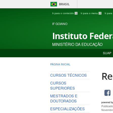
BRASIL
Ir para o conteúdo
1
Ir para o menu
2
Ir par
IF GOIANO
Instituto Fede
MINISTÉRIO DA EDUCAÇÃO
SUAP
PÁGINA INICIAL
Re
CURSOS TÉCNICOS
CURSOS
SUPERIORES
MESTRADOS E
DOUTORADOS
powered b
Publicad
ESPECIALIZAÇÕES
Novembro