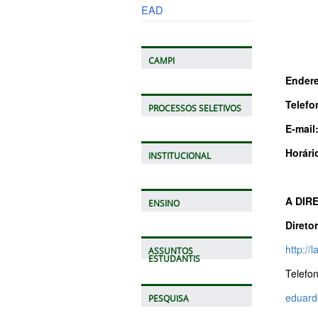
EAD
CAMPI
Ender
Telefo
PROCESSOS SELETIVOS
E-mail
Horári
INSTITUCIONAL
A DIR
ENSINO
Diretor
http:/
ASSUNTOS
ESTUDANTIS
Telefo
eduard
PESQUISA