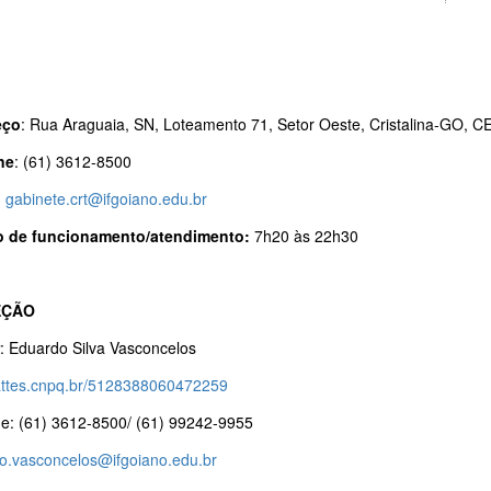
eço
: Rua Araguaia, SN, Loteamento 71, Setor Oeste, Cristalina-GO, C
ne
: (61) 3612-8500
:
gabinete.crt@ifgoiano.edu.br
o de funcionamento/atendimento:
7h20 às 22h30
EÇÃO
: Eduardo Silva Vasconcelos
/lattes.cnpq.br/5128388060472259
ne: (61) 3612-8500/ (61) 99242-9955
o.vasconcelos@ifgoiano.edu.br