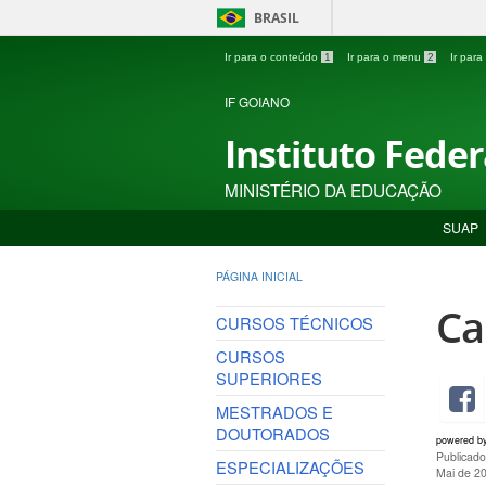
BRASIL
Ir para o conteúdo
1
Ir para o menu
2
Ir par
IF GOIANO
Instituto Fede
MINISTÉRIO DA EDUCAÇÃO
SUAP
PÁGINA INICIAL
Ca
CURSOS TÉCNICOS
CURSOS
SUPERIORES
MESTRADOS E
DOUTORADOS
powered b
Publicad
ESPECIALIZAÇÕES
Mai de 2