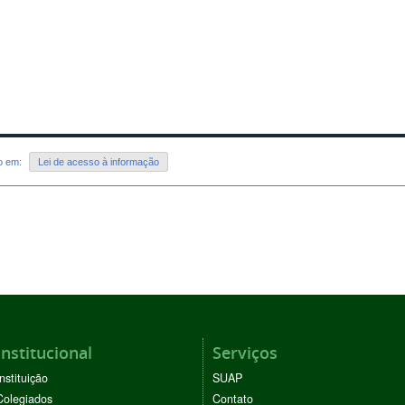
do em:
Lei de acesso à informação
Institucional
Serviços
Instituição
SUAP
Colegiados
Contato