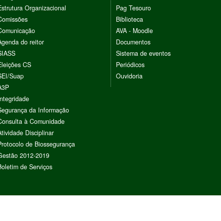
Estrutura Organizacional
Pag Tesouro
Comissões
Biblioteca
Comunicação
AVA - Moodle
Agenda do reitor
Documentos
SIASS
Sistema de eventos
Eleições CS
Periódicos
SEI/Suap
Ouvidoria
A3P
Integridade
Segurança da Informação
Consulta à Comunidade
Atividade Disciplinar
Protocolo de Biossegurança
Gestão 2012-2019
Boletim de Serviços