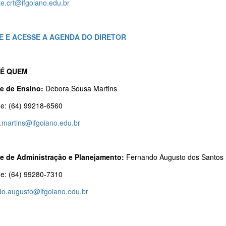
e.crt@ifgoiano.edu.br
E E ACESSE A AGENDA DO DIRETOR
É QUEM
e de Ensino:
Debora Sousa Martins
ne: (64) 99218-6560
.martins@ifgoiano.edu.br
e de Administração e Planejamento:
Fernando Augusto dos Santos
ne: (64) 99280-7310
do.augusto@ifgoiano.edu.br