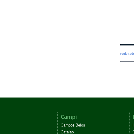
registra
Campi
Campos Belos
Catalão