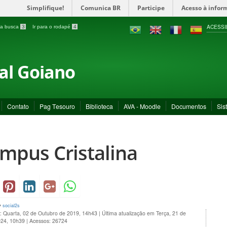
Simplifique!
Comunica BR
Participe
Acesso à infor
ACESSI
a a busca
3
Ir para o rodapé
4
ral Goiano
Contato
Pag Tesouro
Biblioteca
AVA - Moodle
Documentos
Sis
mpus Cristalina
y
social2s
o: Quarta, 02 de Outubro de 2019, 14h43
|
Última atualização em Terça, 21 de
024, 10h39
|
Acessos: 26724