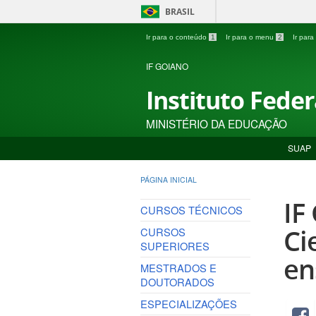
BRASIL
Ir para o conteúdo
1
Ir para o menu
2
Ir par
IF GOIANO
Instituto Fede
MINISTÉRIO DA EDUCAÇÃO
SUAP
PÁGINA INICIAL
IF
CURSOS TÉCNICOS
Ci
CURSOS
SUPERIORES
en
MESTRADOS E
DOUTORADOS
ESPECIALIZAÇÕES