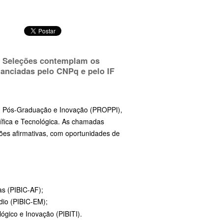
6. Seleções contemplam os
nanciadas pelo CNPq e pelo IF
sa, Pós-Graduação e Inovação (PROPPI),
ntífica e Tecnológica. As chamadas
ões afirmativas, com oportunidades de
as (PIBIC-AF);
édio (PIBIC-EM);
ógico e Inovação (PIBITI).