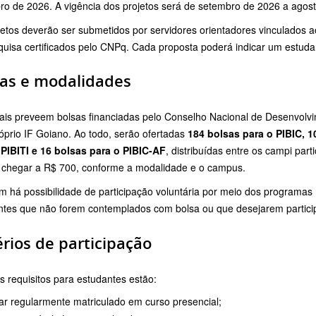
ro de 2026. A vigência dos projetos será de setembro de 2026 a agos
jetos deverão ser submetidos por servidores orientadores vinculados 
uisa certificados pelo CNPq. Cada proposta poderá indicar um estudant
sas e modalidades
tais preveem bolsas financiadas pelo Conselho Nacional de Desenvolvi
óprio IF Goiano. Ao todo, serão ofertadas
184 bolsas para o PIBIC, 1
 PIBITI e 16 bolsas para o PIBIC-AF
, distribuídas entre os campi par
chegar a R$ 700, conforme a modalidade e o campus.
 há possibilidade de participação voluntária por meio dos programas 
ntes que não forem contemplados com bolsa ou que desejarem participa
érios de participação
s requisitos para estudantes estão:
ar regularmente matriculado em curso presencial;