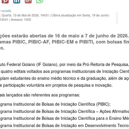
y
social2s
: Quarta, 13 de Mai de 2026, 14h31
|
Última atualização em Sexta, 19 de Junho
 12h41
|
Acessos: 1005
ições estarão abertas de 16 de maio a 7 de junho de 202
amas PIBIC, PIBIC-AF, PIBIC-EM e PIBITI, com bolsas fi
o.
ituto Federal Goiano (IF Goiano), por meio da Pró-Reitoria de Pesqui
 quatro editais voltados aos programas institucionais de Iniciação Cie
plam estudantes do ensino médio técnico e da graduação, além de aç
e participação voluntária em projetos de pesquisa e inovação.
tais lançados são referentes aos programas:
grama Institucional de Bolsas de Iniciação Científica (PIBIC);
grama Institucional de Bolsas de Iniciação Científica – Ações Afirmativ
grama Institucional de Bolsas de Iniciação Científica para o Ensino M
grama Institucional de Bolsas de Iniciação em Desenvolvimento Tecnol