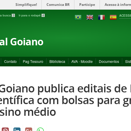
Simplifique!
Comunica BR
Participe
Acesso à infor
ACESSI
a a busca
3
Ir para o rodapé
4
ral Goiano
Contato
Pag Tesouro
Biblioteca
AVA - Moodle
Documentos
Sis
 Goiano publica editais de 
entífica com bolsas para 
sino médio