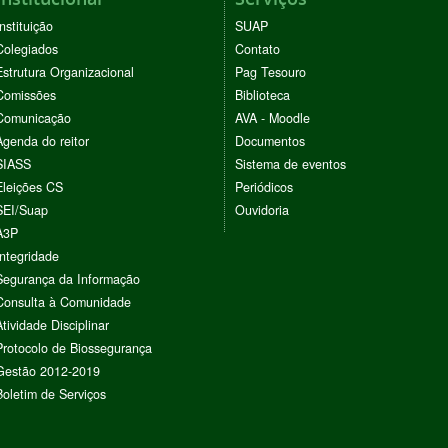
Instituição
SUAP
Colegiados
Contato
Estrutura Organizacional
Pag Tesouro
Comissões
Biblioteca
Comunicação
AVA - Moodle
Agenda do reitor
Documentos
SIASS
Sistema de eventos
Eleições CS
Periódicos
SEI/Suap
Ouvidoria
A3P
Integridade
Segurança da Informação
Consulta à Comunidade
Atividade Disciplinar
Protocolo de Biossegurança
Gestão 2012-2019
Boletim de Serviços