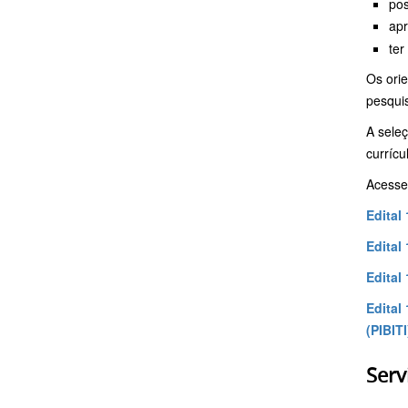
pos
apr
ter
Os orie
pesquis
A sele
currícu
Acesse 
Edital
Edital
Edital
Edital
(PIBITI
Serv