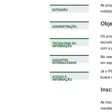
As pro
EXTENSÃO
módulo
Obj
ADMINISTRAÇÃO
Os prog
tecnol
TECNOLOGIA DA
INFORMAÇÃO
com a p
No caso
ASSUNTOS
em esp
INTERNACIONAIS
Já o P
busca d
ACESSO À
INFORMAÇÃO
Insc
As insc
resulta