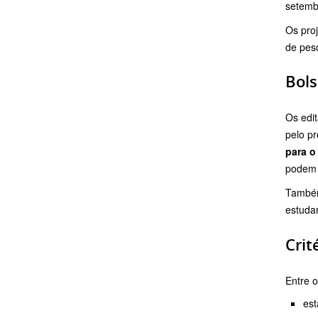
setemb
Os pro
de pesq
Bol
Os edi
pelo pr
para o
podem 
Também
estuda
Crit
Entre o
est