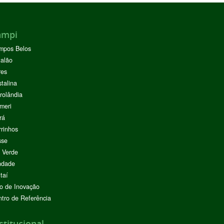
ampi
mpos Belos
alão
res
stalina
rolândia
meri
rá
rinhos
sse
 Verde
ndade
taí
o de Inovação
tro de Referência
stitucional