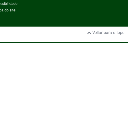
ssibilidade
a do site
Voltar para o topo