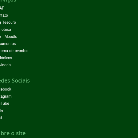
AP
ntato
g Tesouro
lioteca
 - Moodle
cumentos
tema de eventos
iódicos
idoria
des Sociais
cebook
tagram
uTube
ckr
S
bre o site