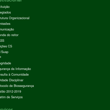
tituição
egiados
rutura Organizacional
missões
municação
nda do reitor
ASS
ições CS
I/Suap
P
egridade
urança da Informação
nsulta à Comunidade
vidade Disciplinar
tocolo de Biossegurança
stão 2012-2019
etim de Serviços
rviços