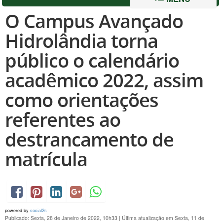
O Campus Avançado
Hidrolândia torna
público o calendário
acadêmico 2022, assim
como orientações
referentes ao
destrancamento de
matrícula
powered by
social2s
Publicado: Sexta, 28 de Janeiro de 2022, 10h33
|
Última atualização em Sexta, 11 de