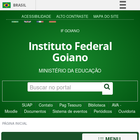
BRASIL
Simplifique!
ACESSIBILIDADE
ALTO CONTRASTE
MAPA DO SITE
Comunica BR
IF GOIANO
Participe
Instituto Federal
Acesso à informação
Goiano
Legislação
Canais
MINISTÉRIO DA EDUCAÇÃO
SUAP
Contato
Pag Tesouro
Biblioteca
AVA -
Moodle
Documentos
Sistema de eventos
Periódicos
Ouvidoria
PÁGINA INICIAL
MENU