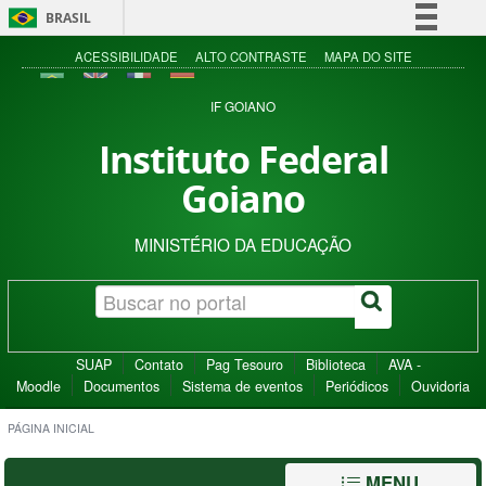
BRASIL
Simplifique!
ACESSIBILIDADE
ALTO CONTRASTE
MAPA DO SITE
Comunica BR
IF GOIANO
Participe
Instituto Federal
Acesso à informação
Goiano
Legislação
Canais
MINISTÉRIO DA EDUCAÇÃO
SUAP
Contato
Pag Tesouro
Biblioteca
AVA -
Moodle
Documentos
Sistema de eventos
Periódicos
Ouvidoria
PÁGINA INICIAL
MENU