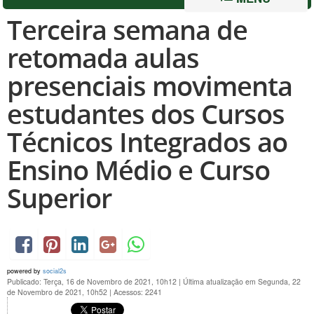
Terceira semana de
retomada aulas
presenciais movimenta
estudantes dos Cursos
Técnicos Integrados ao
Ensino Médio e Curso
Superior
powered by
social2s
Publicado: Terça, 16 de Novembro de 2021, 10h12
|
Última atualização em Segunda, 22
de Novembro de 2021, 10h52
|
Acessos: 2241