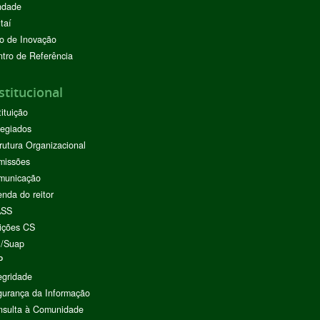
ndade
taí
o de Inovação
tro de Referência
stitucional
tituição
egiados
rutura Organizacional
missões
municação
nda do reitor
ASS
ições CS
I/Suap
P
egridade
urança da Informação
nsulta à Comunidade