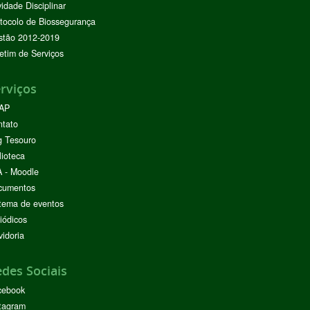
vidade Disciplinar
tocolo de Biossegurança
stão 2012-2019
etim de Serviços
rviços
AP
ntato
g Tesouro
lioteca
 - Moodle
cumentos
tema de eventos
iódicos
idoria
des Sociais
cebook
tagram