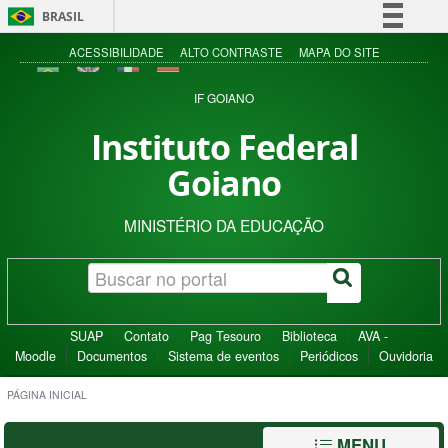
BRASIL
Simplifique!
ACESSIBILIDADE
ALTO CONTRASTE
MAPA DO SITE
Comunica BR
IF GOIANO
Participe
Instituto Federal
Acesso à informação
Goiano
Legislação
Canais
MINISTÉRIO DA EDUCAÇÃO
SUAP
Contato
Pag Tesouro
Biblioteca
AVA -
Moodle
Documentos
Sistema de eventos
Periódicos
Ouvidoria
PÁGINA INICIAL
MENU