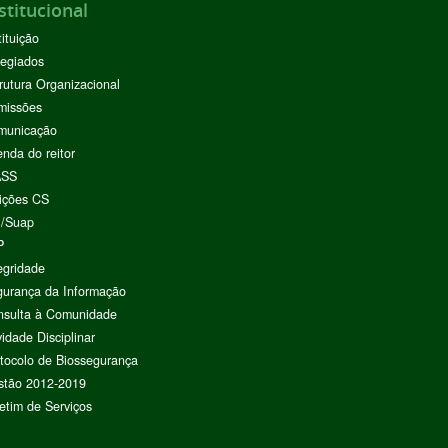
stitucional
tituição
egiados
rutura Organizacional
missões
municação
nda do reitor
ASS
ições CS
I/Suap
P
egridade
urança da Informação
nsulta à Comunidade
vidade Disciplinar
tocolo de Biossegurança
stão 2012-2019
etim de Serviços