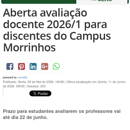
Aberta avaliação
docente 2026/1 para
discentes do Campus
Morrinhos
powered by
social2s
Publicado: Sexta, 29 de Mai de 2026, 19h38
|
Última atualização em Quinta, 11 de Junho
de 2026, 09h30
|
Acessos: 203
Prazo para estudantes avaliarem os professores vai
até dia 22 de junho.