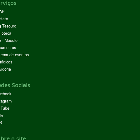
rviços
AP
ntato
g Tesouro
lioteca
 - Moodle
cumentos
tema de eventos
iódicos
idoria
des Sociais
cebook
tagram
uTube
ckr
S
bre o site