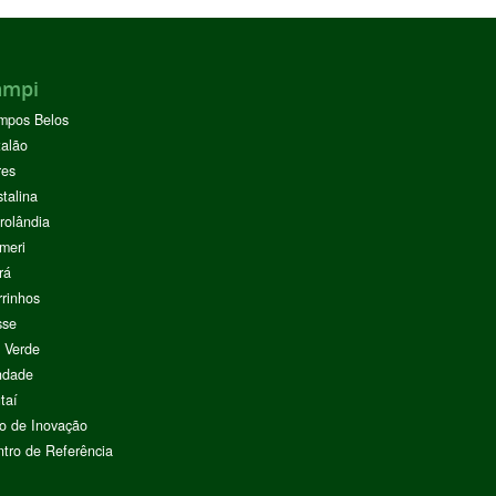
ampi
mpos Belos
alão
res
stalina
rolândia
meri
rá
rinhos
sse
 Verde
ndade
taí
o de Inovação
tro de Referência