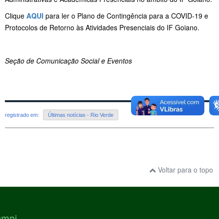
Clique
AQUI
para ler o Plano de Contingência para a COVID-19 e
Protocolos de Retorno às Atividades Presenciais do IF Goiano.
Seção de Comunicação Social e Eventos
registrado em:
Últimas notícias - Rio Verde
Voltar para o topo
ampi