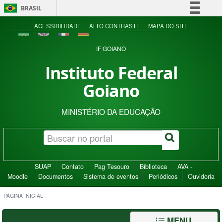
BRASIL
Simplifique!
ACESSIBILIDADE
ALTO CONTRASTE
MAPA DO SITE
Comunica BR
IF GOIANO
Participe
Instituto Federal
Acesso à informação
Goiano
Legislação
Canais
MINISTÉRIO DA EDUCAÇÃO
SUAP
Contato
Pag Tesouro
Biblioteca
AVA -
Moodle
Documentos
Sistema de eventos
Periódicos
Ouvidoria
PÁGINA INICIAL
MENU