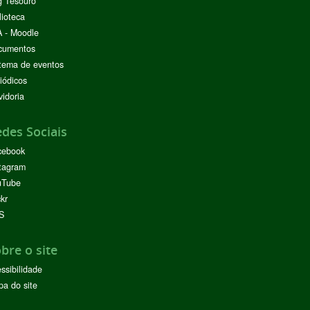
g Tesouro
lioteca
 - Moodle
cumentos
tema de eventos
iódicos
idoria
des Sociais
cebook
tagram
uTube
ckr
S
bre o site
ssibilidade
a do site