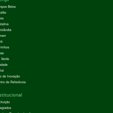
mpos Belos
alão
res
stalina
rolândia
meri
rá
rinhos
sse
 Verde
ndade
taí
o de Inovação
tro de Referência
stitucional
tituição
egiados