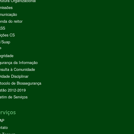
rutura Organizacional
missões
municação
nda do reitor
ASS
ições CS
I/Suap
P
egridade
urança da Informação
nsulta à Comunidade
vidade Disciplinar
tocolo de Biossegurança
stão 2012-2019
etim de Serviços
rviços
AP
ntato