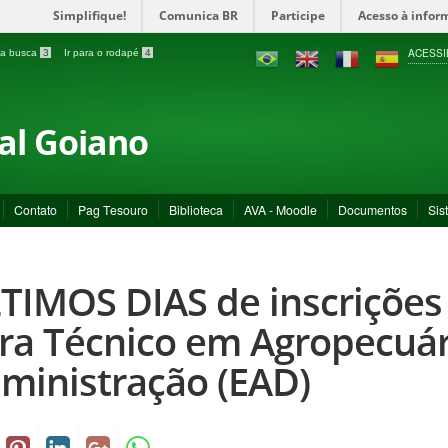
Simplifique!
Comunica BR
Participe
Acesso à infor
ACESSI
a a busca
3
Ir para o rodapé
4
ral Goiano
Contato
Pag Tesouro
Biblioteca
AVA - Moodle
Documentos
Sis
TIMOS DIAS de inscrições
ra Técnico em Agropecuár
ministração (EAD)