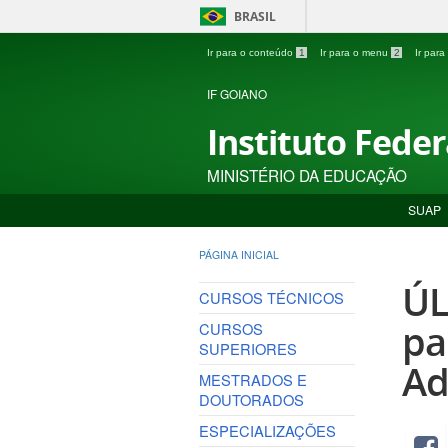
BRASIL
Ir para o conteúdo
1
Ir para o menu
2
Ir par
IF GOIANO
Instituto Fede
MINISTÉRIO DA EDUCAÇÃO
SUAP
PÁGINA INICIAL
ÚL
CURSOS TÉCNICOS
pa
CURSOS
SUPERIORES
Ad
MESTRADOS E
DOUTORADOS
ESPECIALIZAÇÕES