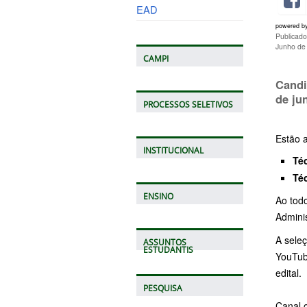
EAD
powered b
Publicado
Junho de
CAMPI
Candi
de ju
PROCESSOS SELETIVOS
Estão 
INSTITUCIONAL
Té
Té
ENSINO
Ao tod
Adminis
A seleç
ASSUNTOS
ESTUDANTIS
YouTub
edital.
PESQUISA
Canal o