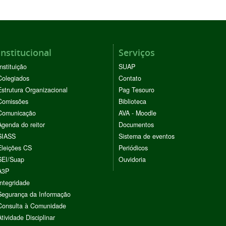
Institucional
Serviços
Instituição
SUAP
Colegiados
Contato
Estrutura Organizacional
Pag Tesouro
Comissões
Biblioteca
Comunicação
AVA - Moodle
Agenda do reitor
Documentos
SIASS
Sistema de eventos
Eleições CS
Periódicos
SEI/Suap
Ouvidoria
A3P
Integridade
Segurança da Informação
Consulta à Comunidade
Atividade Disciplinar