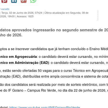
y
social2s
: Terça, 02 de Junho de 2026, 07h24
|
Última atualização em Segunda, 08 de
 2026, 19h00
|
Acessos: 1825
datos aprovados ingressarão no segundo semestre de 20
nho de 2026.
aptos a se inscrever candidatos que já tenham concluído o Ensino Mé
cnico em Agropecuária
: o candidato deverá estar cursando, no míni
cnico em Administração (EAD)
: o candidato deverá estar cursando, 
o, estão sendo ofertadas 50 vagas para o curso Técnico em Agropecuá
tração (EAD), distribuídas entre ampla concorrência e sistema de cota
ão dos candidatos será realizada por meio de sorteio eletrônico, com t
e do IF Goiano – Campus Rio Verde, no dia dia 22 de junho de 2026,
ficial:
https://www.youtube.com/@IFGoianoRioVerde