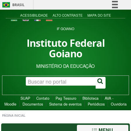
BRASIL
Simplifique!
ACESSIBILIDADE
ALTO CONTRASTE
MAPA DO SITE
Comunica BR
IF GOIANO
Participe
Instituto Federal
Acesso à informação
Goiano
Legislação
Canais
MINISTÉRIO DA EDUCAÇÃO
SUAP
Contato
Pag Tesouro
Biblioteca
AVA -
Moodle
Documentos
Sistema de eventos
Periódicos
Ouvidoria
PÁGINA INICIAL
MENU