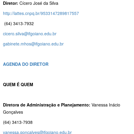
Diretor:
Cícero José da Silva
http://lattes.cnpq.br/9533147289817557
(64) 3413-7932
cicero.silva@ifgoiano.edu.br
gabinete.mhos@ifgoiano.edu.br
AGENDA DO DIRETOR
QUEM É QUEM
Diretora de Administração e Planejamento:
Vanessa Inácio
Gonçalves
(64) 3413-7938
vanessa.goncalves@ifgoiano.edu.br