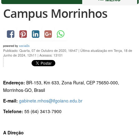
Campus Morrinhos
powered by
social2s
Publicado: Quarta, 07 de Outubro de 2020, 16h47
|
Última atualização em Terça, 18 de
Junho de 2024, 12h11
|
Acessos: 13101
Endereço:
BR-153, Km 633, Zona Rural, CEP 75650-000,
Morrinhos-GO, Brasil
E-mail:
gabinete.mhos@ifgoiano.edu.br
Telefone:
55 (64) 3413-7900
A Direção