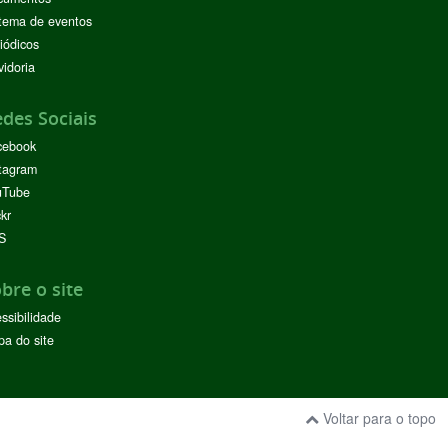
tema de eventos
iódicos
idoria
des Sociais
cebook
tagram
uTube
ckr
S
bre o site
ssibilidade
a do site
Voltar para o topo