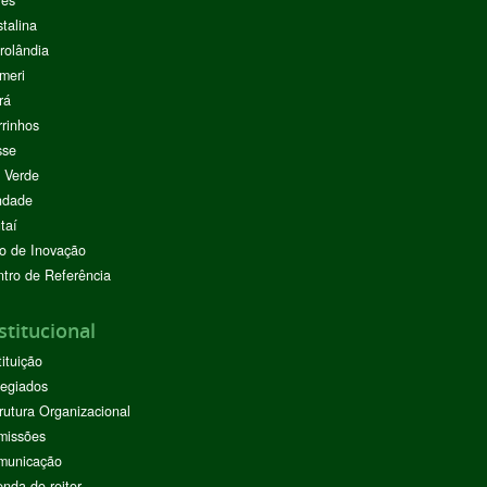
res
stalina
rolândia
meri
rá
rinhos
sse
 Verde
ndade
taí
o de Inovação
tro de Referência
stitucional
tituição
egiados
rutura Organizacional
missões
municação
nda do reitor