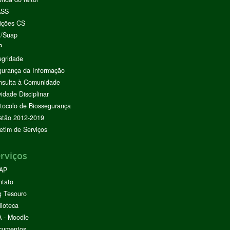
ASS
ições CS
I/Suap
P
egridade
urança da Informação
nsulta à Comunidade
vidade Disciplinar
tocolo de Biossegurança
stão 2012-2019
etim de Serviços
rviços
AP
ntato
g Tesouro
lioteca
 - Moodle
cumentos