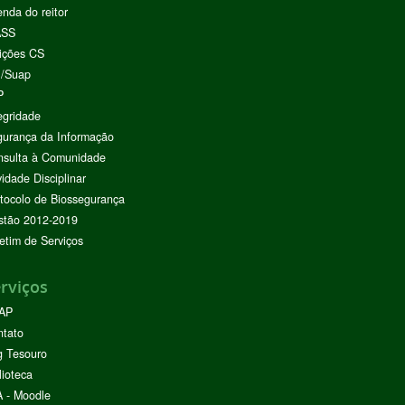
nda do reitor
ASS
ições CS
I/Suap
P
egridade
urança da Informação
nsulta à Comunidade
vidade Disciplinar
tocolo de Biossegurança
stão 2012-2019
etim de Serviços
rviços
AP
ntato
g Tesouro
lioteca
 - Moodle