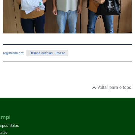
registrado em:
Últimas notícias - Posse
Voltar para o topo
ampi
mpos Belos
alão