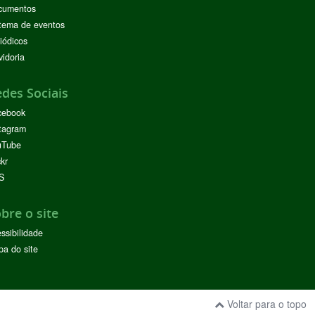
cumentos
tema de eventos
iódicos
idoria
des Sociais
cebook
tagram
uTube
ckr
S
bre o site
ssibilidade
a do site
Voltar para o topo