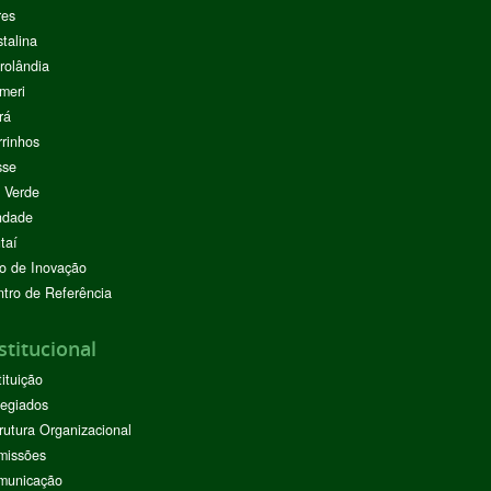
res
stalina
rolândia
meri
rá
rinhos
sse
 Verde
ndade
taí
o de Inovação
tro de Referência
stitucional
tituição
egiados
rutura Organizacional
missões
municação