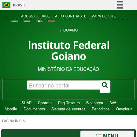
BRASIL
Simplifique!
ACESSIBILIDADE
ALTO CONTRASTE
MAPA DO SITE
Comunica BR
IF GOIANO
Participe
Instituto Federal
Acesso à informação
Goiano
Legislação
Canais
MINISTÉRIO DA EDUCAÇÃO
SUAP
Contato
Pag Tesouro
Biblioteca
AVA -
Moodle
Documentos
Sistema de eventos
Periódicos
Ouvidoria
PÁGINA INICIAL
MENU