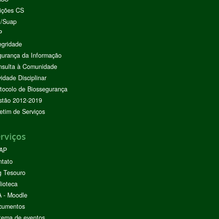
ições CS
I/Suap
P
egridade
urança da Informação
nsulta à Comunidade
vidade Disciplinar
tocolo de Biossegurança
stão 2012-2019
etim de Serviços
rviços
AP
ntato
g Tesouro
lioteca
 - Moodle
cumentos
tema de eventos