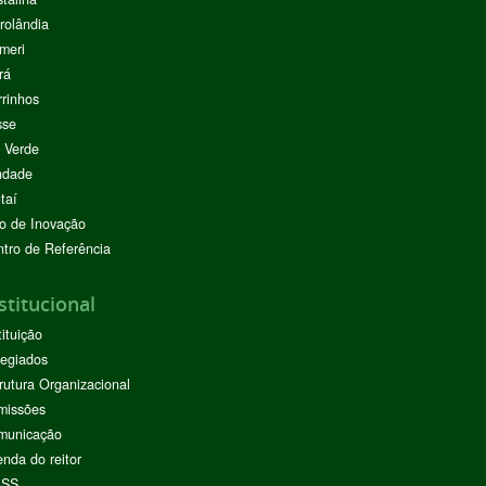
rolândia
meri
rá
rinhos
sse
 Verde
ndade
taí
o de Inovação
tro de Referência
stitucional
tituição
egiados
rutura Organizacional
missões
municação
nda do reitor
ASS