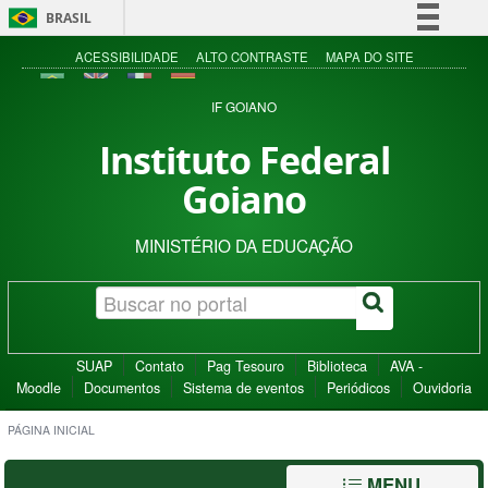
BRASIL
Simplifique!
ACESSIBILIDADE
ALTO CONTRASTE
MAPA DO SITE
Comunica BR
IF GOIANO
Participe
Instituto Federal
Acesso à informação
Goiano
Legislação
Canais
MINISTÉRIO DA EDUCAÇÃO
SUAP
Contato
Pag Tesouro
Biblioteca
AVA -
Moodle
Documentos
Sistema de eventos
Periódicos
Ouvidoria
PÁGINA INICIAL
MENU