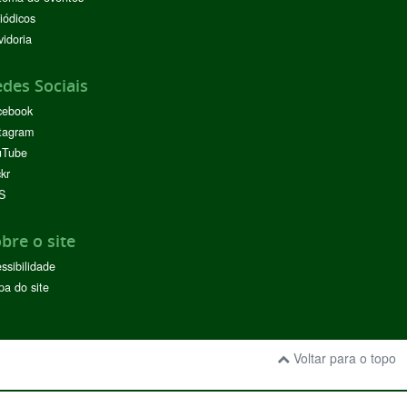
iódicos
idoria
des Sociais
cebook
tagram
uTube
ckr
S
bre o site
ssibilidade
a do site
Voltar para o topo