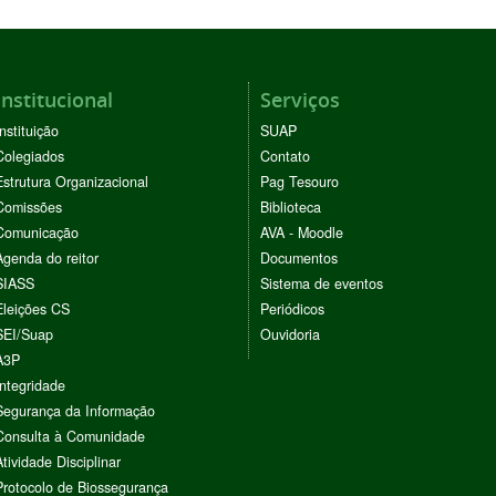
Institucional
Serviços
Instituição
SUAP
Colegiados
Contato
Estrutura Organizacional
Pag Tesouro
Comissões
Biblioteca
Comunicação
AVA - Moodle
Agenda do reitor
Documentos
SIASS
Sistema de eventos
Eleições CS
Periódicos
SEI/Suap
Ouvidoria
A3P
Integridade
Segurança da Informação
Consulta à Comunidade
Atividade Disciplinar
Protocolo de Biossegurança