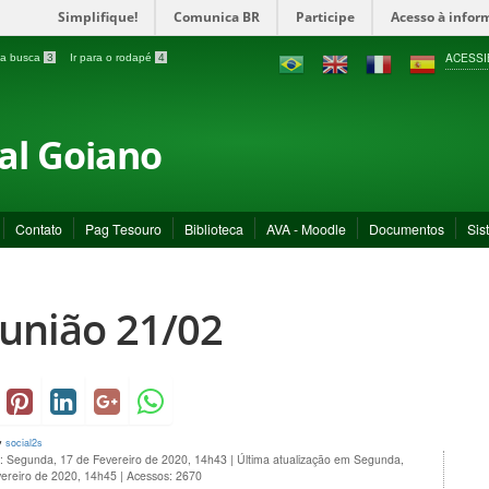
Simplifique!
Comunica BR
Participe
Acesso à infor
ACESSI
a a busca
3
Ir para o rodapé
4
ral Goiano
Contato
Pag Tesouro
Biblioteca
AVA - Moodle
Documentos
Sis
união 21/02
y
social2s
o: Segunda, 17 de Fevereiro de 2020, 14h43
|
Última atualização em Segunda,
vereiro de 2020, 14h45
|
Acessos: 2670