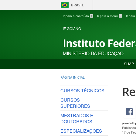
BRASIL
Ir para o conteúdo
1
Ir para o menu
2
Ir par
IF GOIANO
Instituto Fede
MINISTÉRIO DA EDUCAÇÃO
SUAP
PÁGINA INICIAL
Re
CURSOS TÉCNICOS
CURSOS
SUPERIORES
MESTRADOS E
DOUTORADOS
powered b
Publicad
ESPECIALIZAÇÕES
17 de Fe